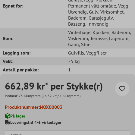
Egnet for:
Permanent vått område
, Vegg
,
Utvendig
, Gulv
, Virksomhet
,
Baderom
, Garasjegulv
,
Basseng
, Innvendig
Vinterhage
, Kjøkken
, Baderom
,
Rom:
Vaskerom
, Terrasse
, Lagerrom
,
Gang
, Stue
Legging som:
Gulvflis
, Veggfliser
Vekt:
25 kg
Antall per pakke:
1
662,89 kr* per Stykke(r)
Innhold:
25 Kilogramm
(26,52 kr* / 1 Kilogramm)
Produktnummer:
NOX00003
På lager
Leveringstid 4-6 virkedager
Stykke(r)