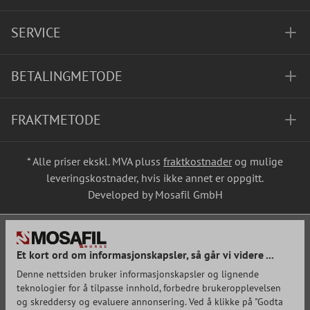
SERVICE
BETALINGMETODE
FRAKTMETODE
* Alle priser ekskl. MVA pluss
fraktkostnader
og mulige
leveringskostnader, hvis ikke annet er oppgitt.
Developed by Mosafil GmbH
Et kort ord om informasjonskapsler, så går vi videre ...
Denne nettsiden bruker informasjonskapsler og lignende
teknologier for å tilpasse innhold, forbedre brukeropplevelsen
og skreddersy og evaluere annonsering. Ved å klikke på "Godta