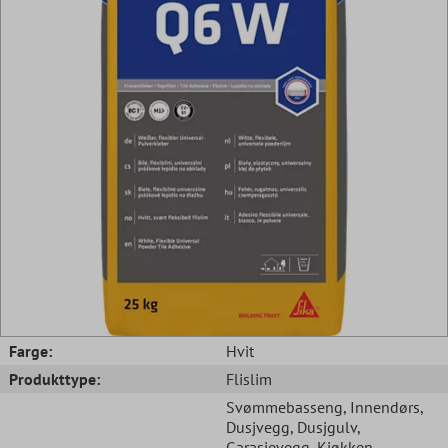
Farge:
Hvit
Produkttype:
Flislim
Svømmebasseng
, Innendørs
,
Dusjvegg
, Dusjgulv
,
Garasjevegg
, Kjøkken
,