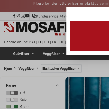
Kjære kunder, alle priser er eksklusive m
 hovedinnhold
avgifter må b
Kundeservice +4940 797508920
Handle online i:
AT
|
IT
|
CH
|
FR
|
DE
|
UK
|
CZ
|
SE
|
DK
|
BE
|
NL
Gulvfliser
Veggfliser
Mosaikkfliser
Hjem
Veggfliser
Eksklusive Veggfliser
Farge
Grå
Sølv
Grønn