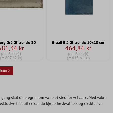
erg Grå Glitrende 3D
Brazil Blå Glitrende 10x10 cm
581,34 kr
464,84 kr
per Pakke(r)
per Pakke(r)
( = 807,42 kr)
( = 645,61 kr)
este
 gang skal dine egne rom være et sted for velvære. Med vakre
ksklusive flisbutikk kan du kjøpe høykvalitets og eksklusive