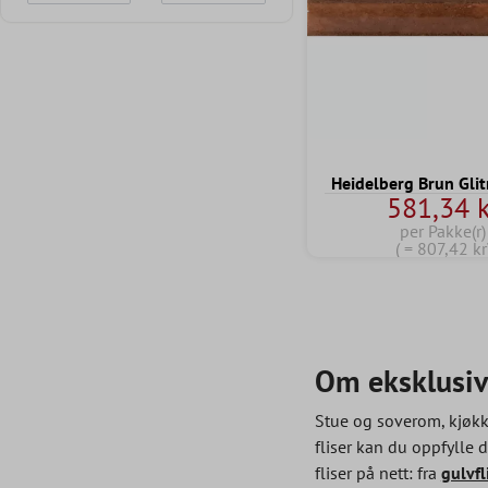
Heidelberg Brun Gli
581,34 k
per Pakke(r)
( = 807,42 kr
Om eksklusiv
Stue og soverom, kjøkk
fliser kan du oppfylle 
fliser på nett: fra
gulvfl