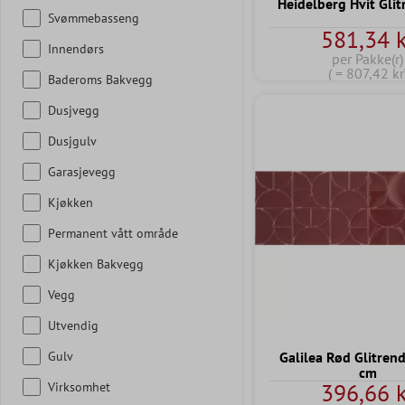
Heidelberg Hvit Gli
Svømmebasseng
581,34 k
Innendørs
per Pakke(r)
( = 807,42 kr
Baderoms Bakvegg
Dusjvegg
Dusjgulv
Garasjevegg
Kjøkken
Permanent vått område
Kjøkken Bakvegg
Vegg
Utvendig
Gulv
Galilea Rød Glitren
cm
396,66 k
Virksomhet