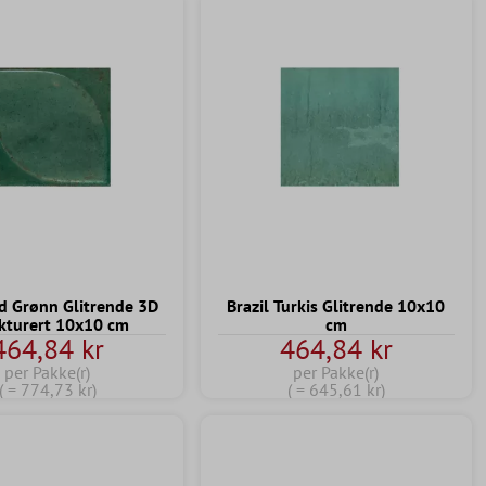
d Grønn Glitrende 3D
Brazil Turkis Glitrende 10x10
kturert 10x10 cm
cm
464,84 kr
464,84 kr
per Pakke(r)
per Pakke(r)
( = 774,73 kr)
( = 645,61 kr)