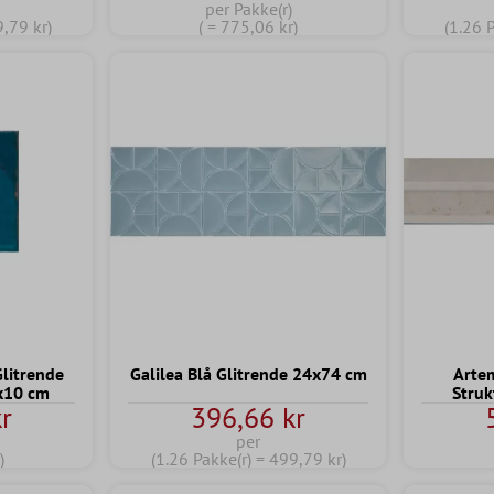
per Pakke(r)
9,79 kr)
( = 775,06 kr)
(1.26 
litrende
Galilea Blå Glitrende 24x74 cm
Artem
0x10 cm
Struk
r
396,66 kr
per
)
(1.26 Pakke(r) = 499,79 kr)