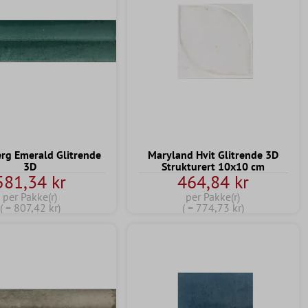
rg Emerald Glitrende
Maryland Hvit Glitrende 3D
3D
Strukturert 10x10 cm
581,34 kr
464,84 kr
per Pakke(r)
per Pakke(r)
( = 807,42 kr)
( = 774,73 kr)