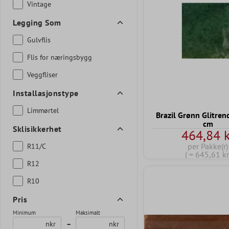
Vintage
Legging Som
Gulvflis
Flis for næringsbygg
Veggfliser
Installasjonstype
Limmørtel
Brazil Grønn Glitre
cm
Sklisikkerhet
464,84 k
per Pakke(r)
R11/C
( = 645,61 kr
R12
R10
Pris
Minimum
Maksimalt
nkr
–
nkr