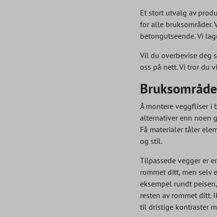
Et stort utvalg av prod
for alle bruksområder. V
betongutseende. Vi lager
Vil du overbevise deg s
oss på nett. Vi tror du
Bruksområder 
Å montere veggfliser i b
alternativer enn noen g
Få materialer tåler ele
og stil.
Tilpassede vegger er en
rommet ditt, men selv e
eksempel rundt peisen, 
resten av rommet ditt. 
til dristige kontraster