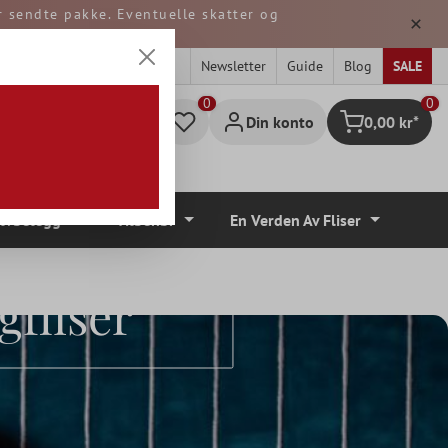
er sendte pakke. Eventuelle skatter og
 TYSKLAND.
Newsletter
Guide
Blog
SALE
0
Din konto
0,00 kr*
Handlekurv
lvbelegg
Tilbehør
En Verden Av Fliser
gfliser