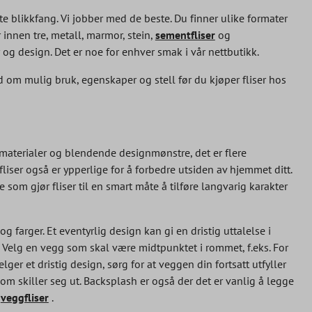
te blikkfang. Vi jobber med de beste. Du finner ulike formater
r innen tre, metall, marmor, stein,
sementfliser
og
r og design. Det er noe for enhver smak i vår nettbutikk.
d om mulig bruk, egenskaper og stell før du kjøper fliser hos
ke materialer og blendende designmønstre, det er flere
liser også er ypperlige for å forbedre utsiden av hjemmet ditt.
som gjør fliser til en smart måte å tilføre langvarig karakter
arger. Et eventyrlig design kan gi en dristig uttalelse i
. Velg en vegg som skal være midtpunktet i rommet, f.eks. For
r et dristig design, sørg for at veggen din fortsatt utfyller
som skiller seg ut. Backsplash er også der det er vanlig å legge
e
veggfliser
.