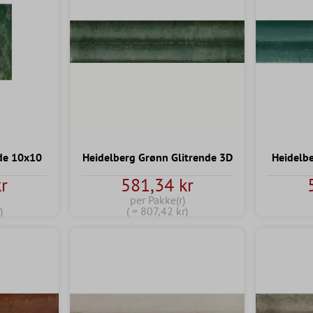
nde 10x10
Heidelberg Grønn Glitrende 3D
Heidelbe
r
581,34 kr
per Pakke(r)
)
( = 807,42 kr)