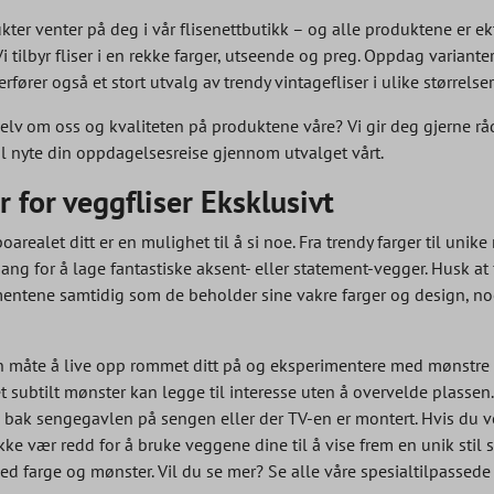
ukter venter på deg i vår flisenettbutikk – og alle produktene er ek
i tilbyr fliser i en rekke farger, utseende og preg. Oppdag variante
fører også et stort utvalg av trendy vintagefliser i ulike størrelse
elv om oss og kvaliteten på produktene våre? Vi gir deg gjerne rå
 vil nyte din oppdagelsesreise gjennom utvalget vårt.
for veggfliser Eksklusivt
oarealet ditt er en mulighet til å si noe. Fra trendy farger til uni
ang for å lage fantastiske aksent- eller statement-vegger. Husk at f
mentene samtidig som de beholder sine vakre farger og design, noe 
 måte å live opp rommet ditt på og eksperimentere med mønstre og f
t subtilt mønster kan legge til interesse uten å overvelde plassen
bak sengegavlen på sengen eller der TV-en er montert. Hvis du velge
Ikke vær redd for å bruke veggene dine til å vise frem en unik stil 
 med farge og mønster. Vil du se mer? Se alle våre spesialtilpassed