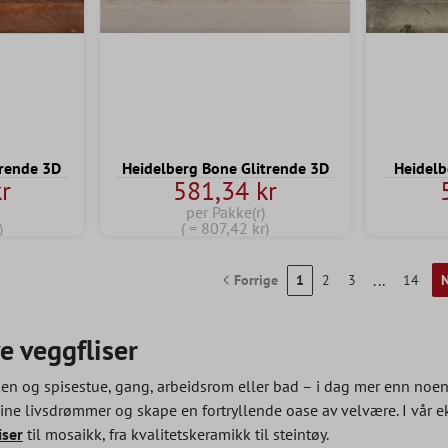
trende 3D
Heidelberg Bone Glitrende 3D
Heidelb
r
581,34 kr
per Pakke(r)
)
( = 807,42 kr)
...
Forrige
1
2
3
14
N
e veggfliser
en og spisestue, gang, arbeidsrom eller bad – i dag mer enn noen
dine livsdrømmer og skape en fortryllende oase av velvære. I vår e
iser
til mosaikk, fra kvalitetskeramikk til steintøy.