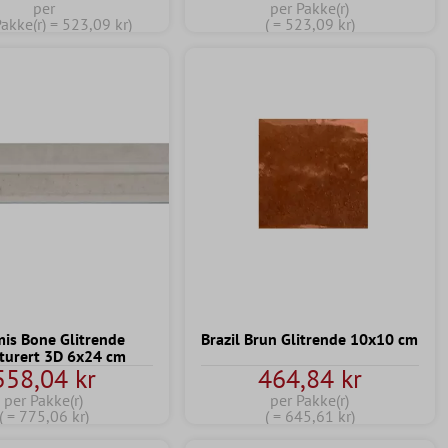
per
per Pakke(r)
Pakke(r) = 523,09 kr)
( = 523,09 kr)
is Bone Glitrende
Brazil Brun Glitrende 10x10 cm
turert 3D 6x24 cm
558,04 kr
464,84 kr
per Pakke(r)
per Pakke(r)
( = 775,06 kr)
( = 645,61 kr)