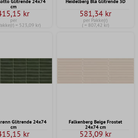
otto Glitrende 24x74
Heidelberg Blå Glitrende 3D
cm
415,15 kr
581,34 kr
per
per Pakke(r)
Pakke(r) = 523,09 kr)
( = 807,42 kr)
rønn Glitrende 24x74
Falkenberg Beige Frostet
cm
24x74 cm
415,15 kr
523,09 kr