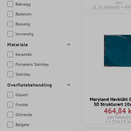
per
Bakvegg
(1.26 Pakke(r) = 49
Baderom
Basseng
Innvendig
Materiale
Keramikk
Porselens Steintøy
Steintøy
Overflatebehandling
Glasert
Maryland Havblått G
3D Strukturert 1
Frostet
464,84 k
Glitrende
per Pakke(r)
( = 774,73 kr
Bølgete