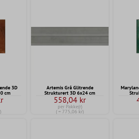
rende 3D
Artemis Grå Glitrende
Marylan
10 cm
Strukturert 3D 6x24 cm
Stru
r
558,04 kr
per Pakke(r)
)
( = 775,06 kr)