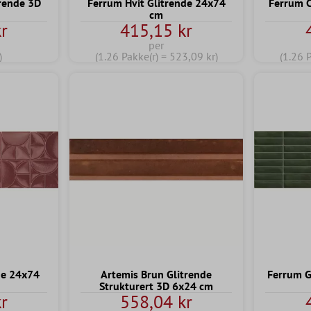
trende 3D
Ferrum Hvit Glitrende 24x74
Ferrum C
cm
r
415,15 kr
per
)
(1.26 Pakke(r) = 523,09 kr)
(1.26 
de 24x74
Artemis Brun Glitrende
Ferrum G
Strukturert 3D 6x24 cm
r
558,04 kr