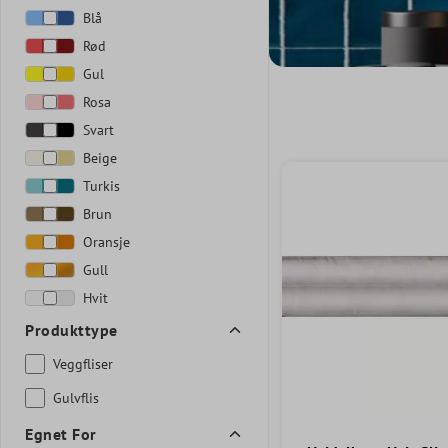
Blå
Rød
Gul
Rosa
Svart
Beige
Turkis
Brun
Oransje
Gull
Hvit
Produkttype
Veggfliser
Gulvflis
Egnet For