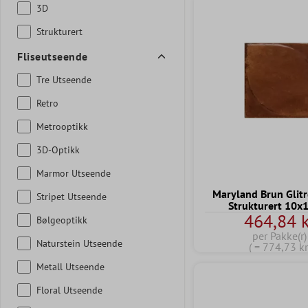
3D
Strukturert
Fliseutseende
Tre Utseende
Retro
Metrooptikk
3D-Optikk
Marmor Utseende
Maryland Brun Glit
Stripet Utseende
Strukturert 10x
464,84 k
Bølgeoptikk
per Pakke(r)
Naturstein Utseende
( = 774,73 kr
Metall Utseende
Floral Utseende