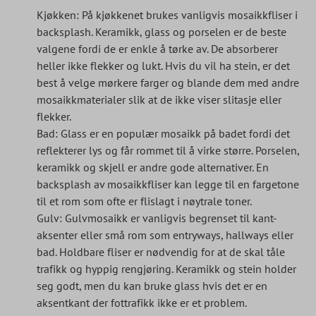
Kjøkken: På kjøkkenet brukes vanligvis mosaikkfliser i
backsplash. Keramikk, glass og porselen er de beste
valgene fordi de er enkle å tørke av. De absorberer
heller ikke flekker og lukt. Hvis du vil ha stein, er det
best å velge mørkere farger og blande dem med andre
mosaikkmaterialer slik at de ikke viser slitasje eller
flekker.
Bad: Glass er en populær mosaikk på badet fordi det
reflekterer lys og får rommet til å virke større. Porselen,
keramikk og skjell er andre gode alternativer. En
backsplash av mosaikkfliser kan legge til en fargetone
til et rom som ofte er flislagt i nøytrale toner.
Gulv: Gulvmosaikk er vanligvis begrenset til kant-
aksenter eller små rom som entryways, hallways eller
bad. Holdbare fliser er nødvendig for at de skal tåle
trafikk og hyppig rengjøring. Keramikk og stein holder
seg godt, men du kan bruke glass hvis det er en
aksentkant der fottrafikk ikke er et problem.