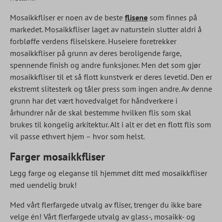
Mosaikkfliser er noen av de beste
flisene
som finnes på
markedet. Mosaikkfliser laget av naturstein slutter aldri å
forbløffe verdens fliselskere. Huseiere foretrekker
mosaikkfliser på grunn av deres beroligende farge,
spennende finish og andre funksjoner. Men det som gjør
mosaikkfliser til et så flott kunstverk er deres levetid. Den er
ekstremt slitesterk og tåler press som ingen andre. Av denne
grunn har det vært hovedvalget for håndverkere i
århundrer når de skal bestemme hvilken flis som skal
brukes til kongelig arkitektur. Alt i alt er det en flott flis som
vil passe ethvert hjem – hvor som helst.
Farger mosaikkfliser
Legg farge og eleganse til hjemmet ditt med mosaikkfliser
med uendelig bruk!
Med vårt flerfargede utvalg av fliser, trenger du ikke bare
velge én! Vårt flerfargede utvalg av glass-, mosaikk- og