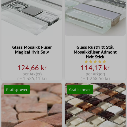
Glass Mosaikk Fliser
Glass Rustfritt Stål
Magical Hvit Sølv
Mosaikkfliser Admont
Hvit Stick
Gjennomsnittlig vurder
124,66 kr
114,17 kr
per Ark(er)
per Ark(er)
( = 1 385,11 kr)
( = 1 268,56 kr)
Gratisprøver
Gratisprøver