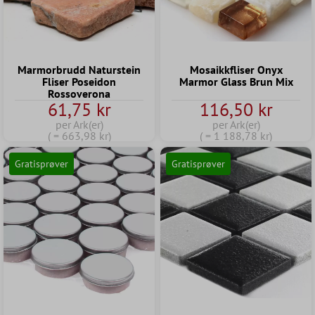
Marmorbrudd Naturstein
Mosaikkfliser Onyx
Fliser Poseidon
Marmor Glass Brun Mix
Rossoverona
61,75 kr
116,50 kr
per Ark(er)
per Ark(er)
( = 663,98 kr)
( = 1 188,78 kr)
Gratisprøver
Gratisprøver