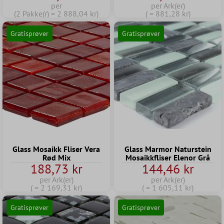
per
per Ark(er)
(2 Pakke(r) = 2 888,04 kr)
( = 881,28 kr)
Gratisprøver
Gratisprøver
Glass Mosaikk Fliser Vera
Glass Marmor Naturstein
Rød Mix
Mosaikkfliser Elenor Grå
188,73 kr
144,46 kr
per Ark(er)
per Ark(er)
( = 2 169,31 kr)
( = 1 605,11 kr)
Gratisprøver
Gratisprøver