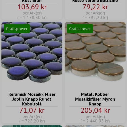
Rust Brun
Rosso Verona Botticino
103,69 kr
79,22 kr
per Ark(er)
per Ark(er)
( = 1 178,30 kr)
( = 792,20 kr)
Gratisprøver
Gratisprøver
Keramisk Mosaikk Fliser
Metall Kobber
Joplin Knapp Rundt
Mosaikkfliser Myron
Koboltblå
Knapp
71,07 kr
205,04 kr
per Ark(er)
per Ark(er)
( = 725,20 kr)
( = 2 440,95 kr)