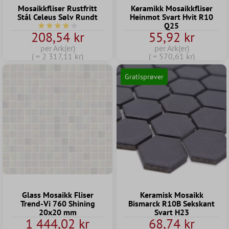
Mosaikkfliser Rustfritt
Keramikk Mosaikkfliser
Stål Celeus Sølv Rundt
Heinmot Svart Hvit R10
Q25
Gjennomsnittlig vurdering av 4 av 5 stjerner
208,54 kr
55,92 kr
per Ark(er)
per Ark(er)
( = 2 317,11 kr)
( = 570,61 kr)
Gratisprøver
Glass Mosaikk Fliser
Keramisk Mosaikk
Trend-Vi 760 Shining
Bismarck R10B Sekskant
20x20 mm
Svart H23
1 444,02 kr
68,74 kr