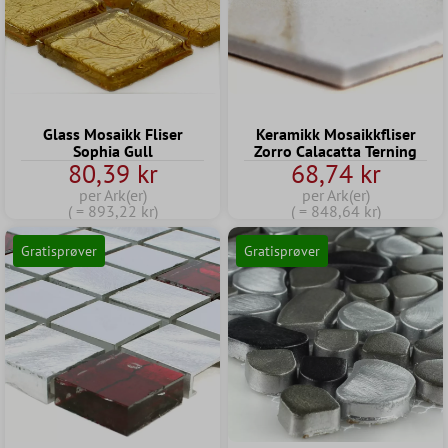
Glass Mosaikk Fliser
Keramikk Mosaikkfliser
Sophia Gull
Zorro Calacatta Terning
80,39 kr
68,74 kr
per Ark(er)
per Ark(er)
( = 893,22 kr)
( = 848,64 kr)
Gratisprøver
Gratisprøver