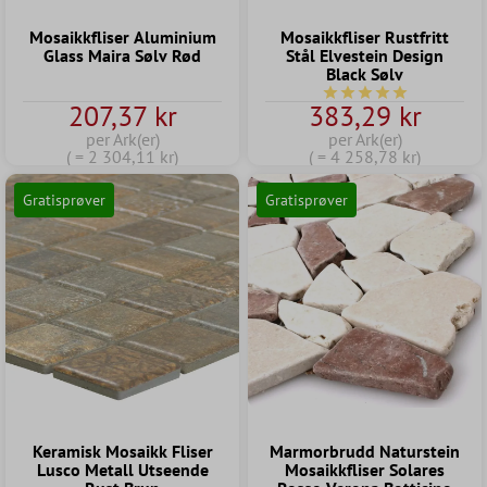
Mosaikkfliser Aluminium
Mosaikkfliser Rustfritt
Glass Maira Sølv Rød
Stål Elvestein Design
Black Sølv
Gjennomsnittlig vurder
207,37 kr
383,29 kr
per Ark(er)
per Ark(er)
( = 2 304,11 kr)
( = 4 258,78 kr)
Gratisprøver
Gratisprøver
Keramisk Mosaikk Fliser
Marmorbrudd Naturstein
Lusco Metall Utseende
Mosaikkfliser Solares