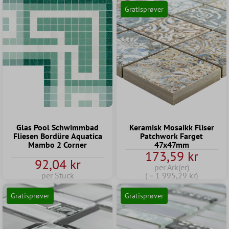
Gratisprøver
Glas Pool Schwimmbad
Keramisk Mosaikk Fliser
Fliesen Bordüre Aquatica
Patchwork Farget
Mambo 2 Corner
47x47mm
173,59 kr
92,04 kr
per Ark(er)
per Stück
( = 1 995,29 kr)
Gratisprøver
Gratisprøver