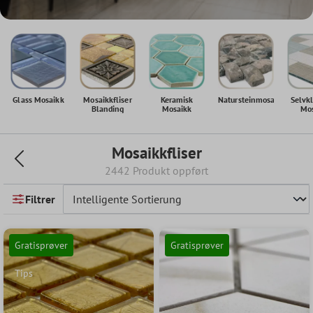
Glass Mosaikk
Mosaikkfliser
Keramisk
Natursteinmosaikk
Selvk
Blanding
Mosaikk
Mos
Mosaikkfliser
2442 Produkt oppført
Filtrer
Gratisprøver
Gratisprøver
Tips