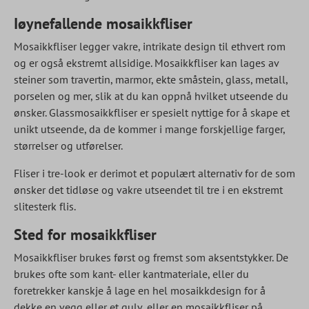
Iøynefallende mosaikkfliser
Mosaikkfliser legger vakre, intrikate design til ethvert rom
og er også ekstremt allsidige. Mosaikkfliser kan lages av
steiner som travertin, marmor, ekte småstein, glass, metall,
porselen og mer, slik at du kan oppnå hvilket utseende du
ønsker. Glassmosaikkfliser er spesielt nyttige for å skape et
unikt utseende, da de kommer i mange forskjellige farger,
størrelser og utførelser.
Fliser i tre-look er derimot et populært alternativ for de som
ønsker det tidløse og vakre utseendet til tre i en ekstremt
slitesterk flis.
Sted for mosaikkfliser
Mosaikkfliser brukes først og fremst som aksentstykker. De
brukes ofte som kant- eller kantmateriale, eller du
foretrekker kanskje å lage en hel mosaikkdesign for å
dekke en vegg eller et gulv, eller en mosaikkfliser på