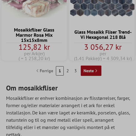
Mosaikkfliser Glass
Glass Mosaikk Fliser Trend-
Marmor Rosa Mix
Vi Hexagonal 218 Blå
15x15x8mm
125,82 kr
3 056,27 kr
per Ark(er)
per
( = 1 258,20 kr)
(1.41 Pakke(r) = 4 309,34 kr)
Forrige
1
2
3
Neste
Om mosaikkfliser
Mosaikkfliser er enhver kombinasjon av flisstørrelser, farger,
former og/eller materialer arrangert i et ark for enkel
installasjon. De kan være laget av keramikk, porselen, glass,
naturstein og til og med metall eller speil, arrangert
tilfeldig eller i et mønster og vanligvis montert på et
nettark.