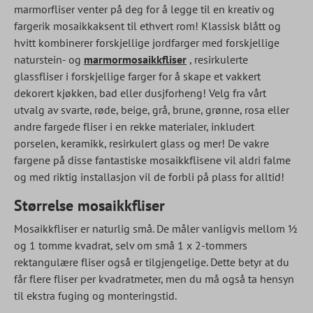
marmorfliser venter på deg for å legge til en kreativ og
fargerik mosaikkaksent til ethvert rom! Klassisk blått og
hvitt kombinerer forskjellige jordfarger med forskjellige
naturstein- og
marmormosaikkfliser
, resirkulerte
glassfliser i forskjellige farger for å skape et vakkert
dekorert kjøkken, bad eller dusjforheng! Velg fra vårt
utvalg av svarte, røde, beige, grå, brune, grønne, rosa eller
andre fargede fliser i en rekke materialer, inkludert
porselen, keramikk, resirkulert glass og mer! De vakre
fargene på disse fantastiske mosaikkflisene vil aldri falme
og med riktig installasjon vil de forbli på plass for alltid!
Størrelse mosaikkfliser
Mosaikkfliser er naturlig små. De måler vanligvis mellom ½
og 1 tomme kvadrat, selv om små 1 x 2-tommers
rektangulære fliser også er tilgjengelige. Dette betyr at du
får flere fliser per kvadratmeter, men du må også ta hensyn
til ekstra fuging og monteringstid.