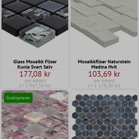
Glass Mosaikk Fliser
Mosaikkfliser Naturstein
Kunia Svart Sølv
Medina Hvit
177,08 kr
103,69 kr
per Ark(er)
per Ark(er)
( = 1 967,56 kr)
( = 1 178,30 kr)
Gratisprøver