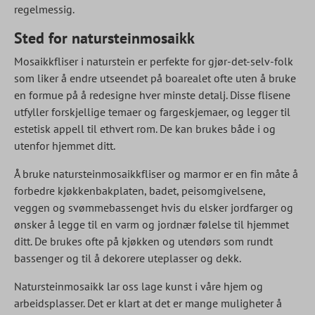
regelmessig.
Sted for natursteinmosaikk
Mosaikkfliser i naturstein er perfekte for gjør-det-selv-folk
som liker å endre utseendet på boarealet ofte uten å bruke
en formue på å redesigne hver minste detalj. Disse flisene
utfyller forskjellige temaer og fargeskjemaer, og legger til
estetisk appell til ethvert rom. De kan brukes både i og
utenfor hjemmet ditt.
Å bruke natursteinmosaikkfliser og marmor er en fin måte å
forbedre kjøkkenbakplaten, badet, peisomgivelsene,
veggen og svømmebassenget hvis du elsker jordfarger og
ønsker å legge til en varm og jordnær følelse til hjemmet
ditt. De brukes ofte på kjøkken og utendørs som rundt
bassenger og til å dekorere uteplasser og dekk.
Natursteinmosaikk lar oss lage kunst i våre hjem og
arbeidsplasser. Det er klart at det er mange muligheter å