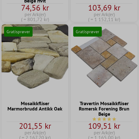
Beige Hvit
74,56 kr
103,69 kr
per Ark(er)
per Ark(er)
( = 801,72 kr)
( = 1 152,11 kr)
Gratisprøver
Gratisprøver
Mosaikkfliser
Travertin Mosaikkfliser
Marmorbrudd Antikk Oak
Romersk Forening Brun
Beige
Gjennomsnittlig vurder
201,55 kr
109,51 kr
per Ark(er)
per Ark(er)
( = 2 167,20 kr)
( = 1 165,00 kr)