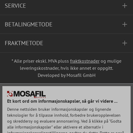
SERVICE
BETALINGMETODE
FRAKTMETODE
* Alle priser ekskl. MVA pluss
fraktkostnader
og mulige
leveringskostnader, hvis ikke annet er oppgitt.
Developed by Mosafil GmbH
Et kort ord om informasjonskapsler, så går vi videre ...
Denne nettsiden bruker informasjonskapsler og lignende
teknologier for å tilpasse innhold, forbedre brukeropplevelsen
og skreddersy og evaluere annonsering. Ved å klikke på "Godta
alle informasjonskapsler" eller aktivere et alternativ i