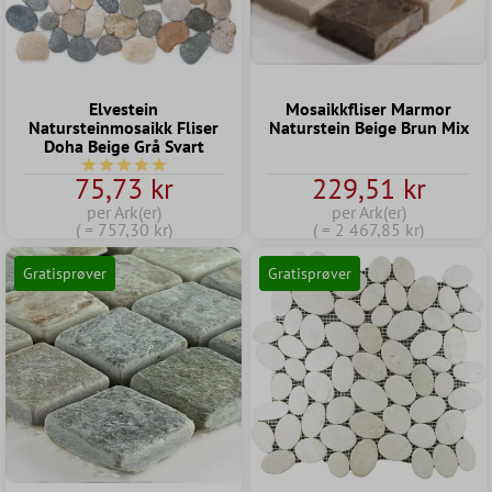
Elvestein
Mosaikkfliser Marmor
Natursteinmosaikk Fliser
Naturstein Beige Brun Mix
Doha Beige Grå Svart
Gjennomsnittlig vurdering av 5 av 5 stjerner
75,73 kr
229,51 kr
per Ark(er)
per Ark(er)
( = 757,30 kr)
( = 2 467,85 kr)
Gratisprøver
Gratisprøver