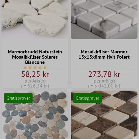
Marmorbrudd Naturstein
Mosaikkfliser Marmor
Mosaikkfliser Solares
15x15x8mm Hvit Polert
Biancone
Gjennomsnittlig vurdering av 5 av 5 stjerner
58,25 kr
273,78 kr
per Ark(er)
per Ark(er)
( = 626,34 kr)
( = 3 042,00 kr)
Gratisprøver
Gratisprøver