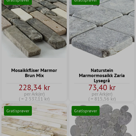
Gratisprøver
Gratisprøver
Mosaikkfliser Marmor
Naturstein
Brun Mix
Marmormosaikk Zaria
Lysegrå
228,34 kr
73,40 kr
per Ark(er)
per Ark(er)
( = 2 537,11 kr)
( = 815,56 kr)
Gratisprøver
Gratisprøver