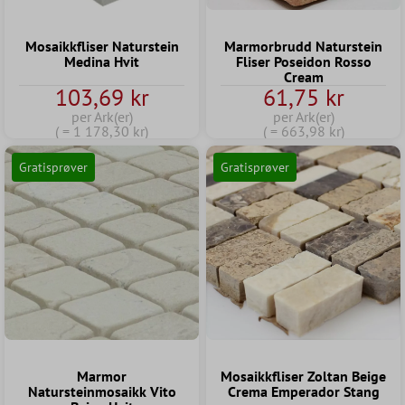
Mosaikkfliser Naturstein
Marmorbrudd Naturstein
Medina Hvit
Fliser Poseidon Rosso
Cream
103,69 kr
61,75 kr
per Ark(er)
per Ark(er)
( = 1 178,30 kr)
( = 663,98 kr)
Gratisprøver
Gratisprøver
Marmor
Mosaikkfliser Zoltan Beige
Natursteinmosaikk Vito
Crema Emperador Stang