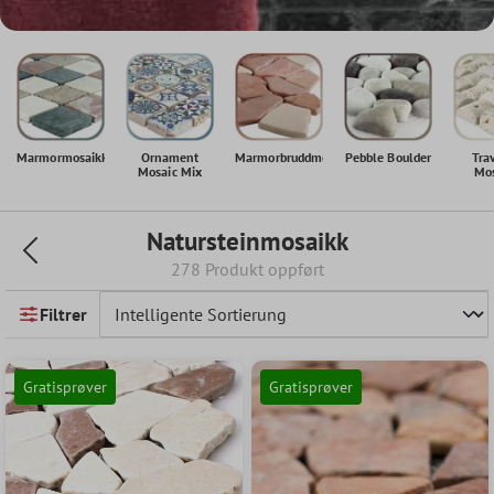
Marmormosaikk
Ornament
Marmorbruddmosaikk
Pebble Boulder
Tra
Mosaic Mix
Mos
Natursteinmosaikk
278 Produkt oppført
Filtrer
Gratisprøver
Gratisprøver