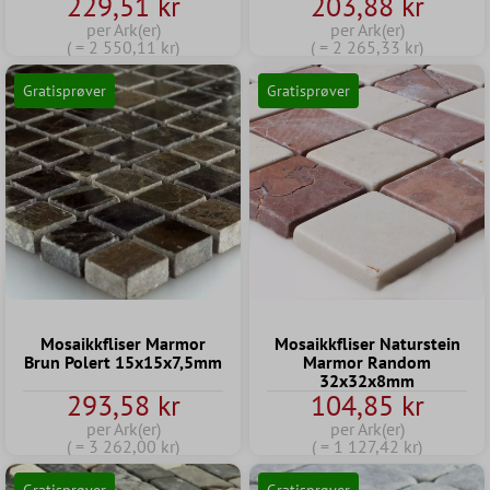
229,51 kr
203,88 kr
per Ark(er)
per Ark(er)
( = 2 550,11 kr)
( = 2 265,33 kr)
Gratisprøver
Gratisprøver
Mosaikkfliser Marmor
Mosaikkfliser Naturstein
Brun Polert 15x15x7,5mm
Marmor Random
32x32x8mm
293,58 kr
104,85 kr
per Ark(er)
per Ark(er)
( = 3 262,00 kr)
( = 1 127,42 kr)