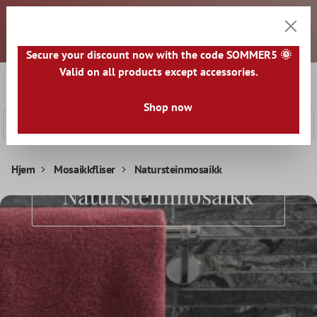
Kjære kunder, alle priser er eksklusive mva. og fraktkostnader.
 hovedinnhold
Det vil bli utstedt en faktura for hver sendte pakke. Eventuelle
skatter og avgifter må betales av deg ved mottak av varene.
Alle varer sendes fra TYSKLAND.
Secure your discount now with the code SOMMER5 🌞
Valid on all products except accessories.
0
Handle
Shop now
Hjem
Mosaikkfliser
Natursteinmosaikk
Natursteinmosaikk