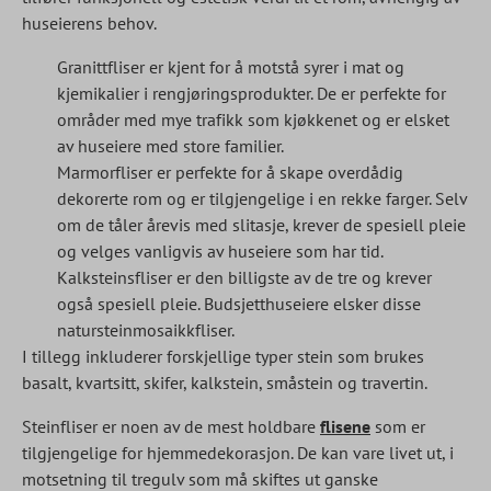
huseierens behov.
Granittfliser er kjent for å motstå syrer i mat og
kjemikalier i rengjøringsprodukter. De er perfekte for
områder med mye trafikk som kjøkkenet og er elsket
av huseiere med store familier.
Marmorfliser er perfekte for å skape overdådig
dekorerte rom og er tilgjengelige i en rekke farger. Selv
om de tåler årevis med slitasje, krever de spesiell pleie
og velges vanligvis av huseiere som har tid.
Kalksteinsfliser er den billigste av de tre og krever
også spesiell pleie. Budsjetthuseiere elsker disse
natursteinmosaikkfliser.
I tillegg inkluderer forskjellige typer stein som brukes
basalt, kvartsitt, skifer, kalkstein, småstein og travertin.
Steinfliser er noen av de mest holdbare
flisene
som er
tilgjengelige for hjemmedekorasjon. De kan vare livet ut, i
motsetning til tregulv som må skiftes ut ganske