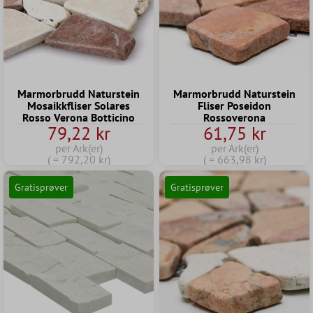
Marmorbrudd Naturstein
Marmorbrudd Naturstein
Mosaikkfliser Solares
Fliser Poseidon
Rosso Verona Botticino
Rossoverona
79,22 kr
61,75 kr
per Ark(er)
per Ark(er)
( = 792,20 kr)
( = 663,98 kr)
Gratisprøver
Gratisprøver