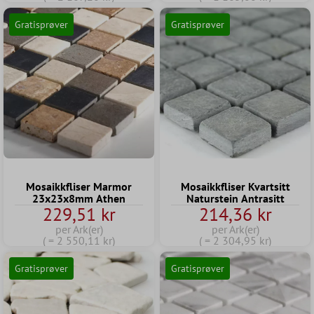
Gratisprøver
Gratisprøver
Mosaikkfliser Marmor
Mosaikkfliser Kvartsitt
23x23x8mm Athen
Naturstein Antrasitt
229,51 kr
214,36 kr
per Ark(er)
per Ark(er)
( = 2 550,11 kr)
( = 2 304,95 kr)
Gratisprøver
Gratisprøver