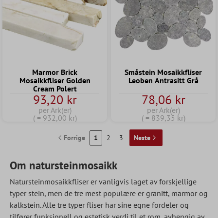
Marmor Brick
Småstein Mosaikkfliser
Mosaikkfliser Golden
Leoben Antrasitt Grå
Cream Polert
93,20 kr
78,06 kr
per Ark(er)
per Ark(er)
( = 932,00 kr)
( = 839,35 kr)
Forrige
1
2
3
Neste
Om natursteinmosaikk
Natursteinmosaikkfliser er vanligvis laget av forskjellige
typer stein, men de tre mest populære er granitt, marmor og
kalkstein. Alle tre typer fliser har sine egne fordeler og
tilfører funksjonell og estetisk verdi til et rom, avhengig av