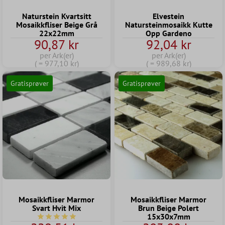
Naturstein Kvartsitt
Elvestein
Mosaikkfliser Beige Grå
Natursteinmosaikk Kutte
22x22mm
Opp Gardeno
90,87 kr
92,04 kr
per Ark(er)
per Ark(er)
( = 977,10 kr)
( = 989,68 kr)
Gratisprøver
Gratisprøver
Mosaikkfliser Marmor
Mosaikkfliser Marmor
Svart Hvit Mix
Brun Beige Polert
15x30x7mm
Gjennomsnittlig vurdering av 5 av 5 stjerner