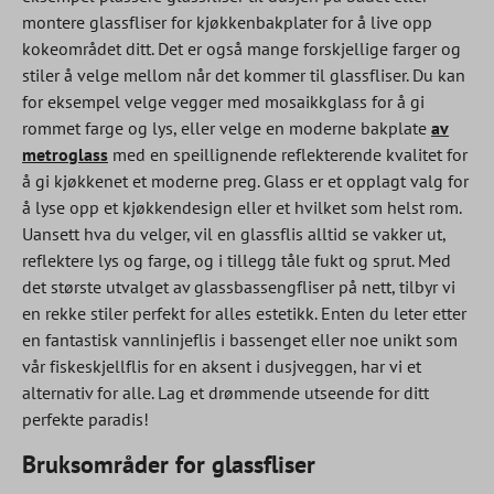
montere glassfliser for kjøkkenbakplater for å live opp
kokeområdet ditt. Det er også mange forskjellige farger og
stiler å velge mellom når det kommer til glassfliser. Du kan
for eksempel velge vegger med mosaikkglass for å gi
rommet farge og lys, eller velge en moderne bakplate
av
metroglass
med en speillignende reflekterende kvalitet for
å gi kjøkkenet et moderne preg. Glass er et opplagt valg for
å lyse opp et kjøkkendesign eller et hvilket som helst rom.
Uansett hva du velger, vil en glassflis alltid se vakker ut,
reflektere lys og farge, og i tillegg tåle fukt og sprut. Med
det største utvalget av glassbassengfliser på nett, tilbyr vi
en rekke stiler perfekt for alles estetikk. Enten du leter etter
en fantastisk vannlinjeflis i bassenget eller noe unikt som
vår fiskeskjellflis for en aksent i dusjveggen, har vi et
alternativ for alle. Lag et drømmende utseende for ditt
perfekte paradis!
Bruksområder for glassfliser