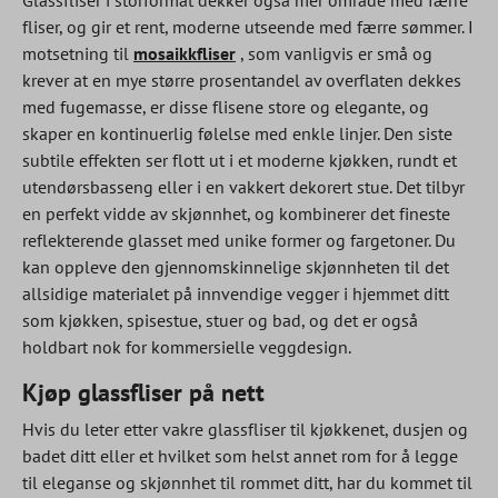
Glassfliser i storformat dekker også mer område med færre
fliser, og gir et rent, moderne utseende med færre sømmer. I
motsetning til
mosaikkfliser
, som vanligvis er små og
krever at en mye større prosentandel av overflaten dekkes
med fugemasse, er disse flisene store og elegante, og
skaper en kontinuerlig følelse med enkle linjer. Den siste
subtile effekten ser flott ut i et moderne kjøkken, rundt et
utendørsbasseng eller i en vakkert dekorert stue. Det tilbyr
en perfekt vidde av skjønnhet, og kombinerer det fineste
reflekterende glasset med unike former og fargetoner. Du
kan oppleve den gjennomskinnelige skjønnheten til det
allsidige materialet på innvendige vegger i hjemmet ditt
som kjøkken, spisestue, stuer og bad, og det er også
holdbart nok for kommersielle veggdesign.
Kjøp glassfliser på nett
Hvis du leter etter vakre glassfliser til kjøkkenet, dusjen og
badet ditt eller et hvilket som helst annet rom for å legge
til eleganse og skjønnhet til rommet ditt, har du kommet til