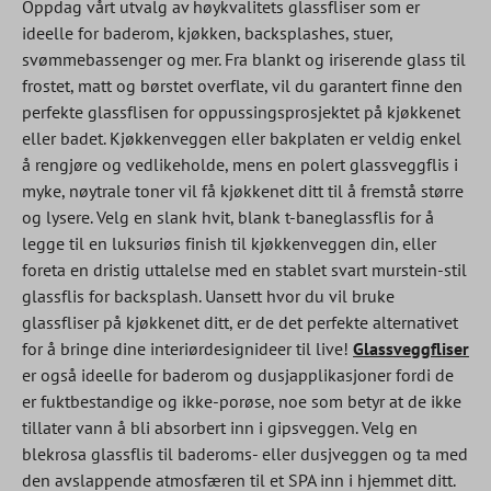
Oppdag vårt utvalg av høykvalitets glassfliser som er
ideelle for baderom, kjøkken, backsplashes, stuer,
svømmebassenger og mer. Fra blankt og iriserende glass til
frostet, matt og børstet overflate, vil du garantert finne den
perfekte glassflisen for oppussingsprosjektet på kjøkkenet
eller badet. Kjøkkenveggen eller bakplaten er veldig enkel
å rengjøre og vedlikeholde, mens en polert glassveggflis i
myke, nøytrale toner vil få kjøkkenet ditt til å fremstå større
og lysere. Velg en slank hvit, blank t-baneglassflis for å
legge til en luksuriøs finish til kjøkkenveggen din, eller
foreta en dristig uttalelse med en stablet svart murstein-stil
glassflis for backsplash. Uansett hvor du vil bruke
glassfliser på kjøkkenet ditt, er de det perfekte alternativet
for å bringe dine interiørdesignideer til live!
Glassveggfliser
er også ideelle for baderom og dusjapplikasjoner fordi de
er fuktbestandige og ikke-porøse, noe som betyr at de ikke
tillater vann å bli absorbert inn i gipsveggen. Velg en
blekrosa glassflis til baderoms- eller dusjveggen og ta med
den avslappende atmosfæren til et SPA inn i hjemmet ditt.