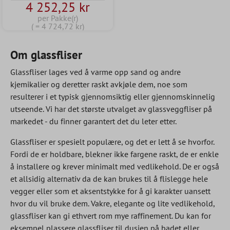
4 252,25 kr
per Pakke(r)
( = 4 724,72 kr)
Om glassfliser
Glassfliser lages ved å varme opp sand og andre
kjemikalier og deretter raskt avkjøle dem, noe som
resulterer i et typisk gjennomsiktig eller gjennomskinnelig
utseende. Vi har det største utvalget av glassveggfliser på
markedet - du finner garantert det du leter etter.
Glassfliser er spesielt populære, og det er lett å se hvorfor.
Fordi de er holdbare, blekner ikke fargene raskt, de er enkle
å installere og krever minimalt med vedlikehold. De er også
et allsidig alternativ da de kan brukes til å flislegge hele
vegger eller som et aksentstykke for å gi karakter uansett
hvor du vil bruke dem. Vakre, elegante og lite vedlikehold,
glassfliser kan gi ethvert rom mye raffinement. Du kan for
eksempel plassere glassfliser til dusjen på badet eller