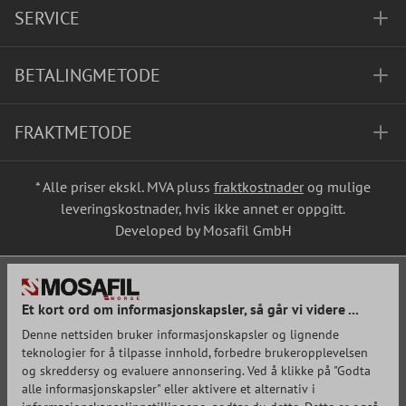
SERVICE
BETALINGMETODE
FRAKTMETODE
* Alle priser ekskl. MVA pluss
fraktkostnader
og mulige
leveringskostnader, hvis ikke annet er oppgitt.
Developed by Mosafil GmbH
Et kort ord om informasjonskapsler, så går vi videre ...
Denne nettsiden bruker informasjonskapsler og lignende
teknologier for å tilpasse innhold, forbedre brukeropplevelsen
og skreddersy og evaluere annonsering. Ved å klikke på "Godta
alle informasjonskapsler" eller aktivere et alternativ i