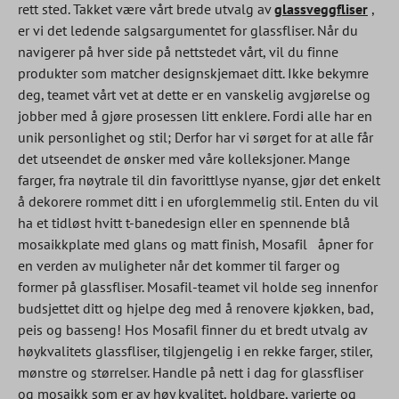
rett sted. Takket være vårt brede utvalg av
glassveggfliser
,
er vi det ledende salgsargumentet for glassfliser. Når du
navigerer på hver side på nettstedet vårt, vil du finne
produkter som matcher designskjemaet ditt. Ikke bekymre
deg, teamet vårt vet at dette er en vanskelig avgjørelse og
jobber med å gjøre prosessen litt enklere. Fordi alle har en
unik personlighet og stil; Derfor har vi sørget for at alle får
det utseendet de ønsker med våre kolleksjoner. Mange
farger, fra nøytrale til din favorittlyse nyanse, gjør det enkelt
å dekorere rommet ditt i en uforglemmelig stil. Enten du vil
ha et tidløst hvitt t-banedesign eller en spennende blå
mosaikkplate med glans og matt finish, Mosafil
åpner for
en verden av muligheter når det kommer til farger og
former på glassfliser. Mosafil-teamet vil holde seg innenfor
budsjettet ditt og hjelpe deg med å renovere kjøkken, bad,
peis og basseng! Hos Mosafil finner du et bredt utvalg av
høykvalitets glassfliser, tilgjengelig i en rekke farger, stiler,
mønstre og størrelser. Handle på nett i dag for glassfliser
og mosaikk som er av høy kvalitet, holdbare, varierte og