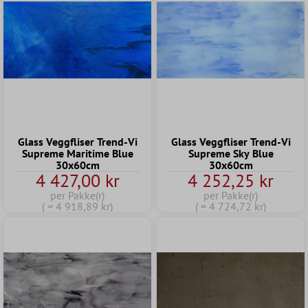
Glass Veggfliser Trend-Vi
Glass Veggfliser Trend-Vi
Supreme Maritime Blue
Supreme Sky Blue
30x60cm
30x60cm
4 427,00 kr
4 252,25 kr
per Pakke(r)
per Pakke(r)
( = 4 918,89 kr)
( = 4 724,72 kr)