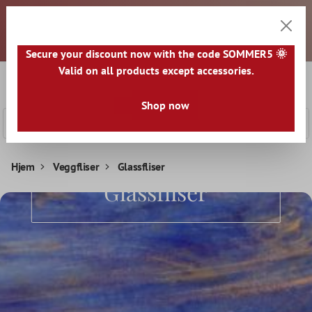
Kjære kunder, alle priser er eksklusive mva. og fraktkostnader.
 hovedinnhold
Det vil bli utstedt en faktura for hver sendte pakke. Eventuelle
skatter og avgifter må betales av deg ved mottak av varene.
Alle varer sendes fra TYSKLAND.
Secure your discount now with the code SOMMER5 🌞
Valid on all products except accessories.
0
Handle
Shop now
Hjem
Veggfliser
Glassfliser
Glassfliser