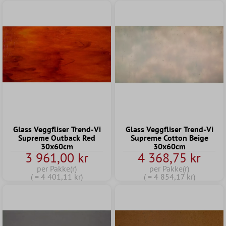
Glass Veggfliser Trend-Vi
Glass Veggfliser Trend-Vi
Supreme Outback Red
Supreme Cotton Beige
30x60cm
30x60cm
3 961,00 kr
4 368,75 kr
per Pakke(r)
per Pakke(r)
( = 4 401,11 kr)
( = 4 854,17 kr)