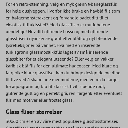
For en retro-stemning, velg en myk grønn t-baneglassflis
for hele dusjveggen. Hvorfor ikke bruke en havblå flis som
en bølgemønsteraksent og forvandle badet ditt til et
eksotisk tilfluktssted? Med glassfliser er mulighetene
uendelige! Hev ditt glitrende basseng med glitrende
glassfliser i nyanser av grønt eller blått og nyt blendende
lysrefleksjoner på vannet. Hva med en iriserende
turkisgrønn glassmosaikkflis laget av små iriserende
glassbiter for et elegant utseende? Eller velg en vakker
karibisk blå flis for den ultimate hageoasen. Med klare og
fargerike klare glassfliser kan du bringe designideene dine
til live ved å skape noe mer moderne, med en rekke farger,
fra aquagrønn og blå til klassisk hvit, slående rødt,
glitrende gull og en perfekt grå, ren, fargerik eller eventuelt
flis med motiver eller frostet glass.
Glass fliser størrelser
30x60 cm er en av våre mest populære glassflisstørrelser.