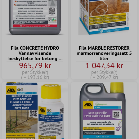
Fila CONCRETE HYDRO
Fila MARBLE RESTORER
Vannavvisende
marmorrenoveringssett 5
beskyttelse for betong 5
liter
965,79 kr
1 047,34 kr
liter
per Stykke(r)
per Stykke(r)
( = 193,16 kr)
( = 209,47 kr)