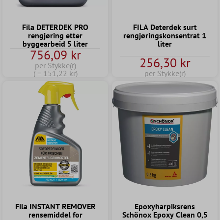
Fila DETERDEK PRO
FILA Deterdek surt
rengjøring etter
rengjøringskonsentrat 1
byggearbeid 5 liter
liter
756,09 kr
256,30 kr
per Stykke(r)
( = 151,22 kr)
per Stykke(r)
Fila INSTANT REMOVER
Epoxyharpiksrens
rensemiddel for
Schönox Epoxy Clean 0,5