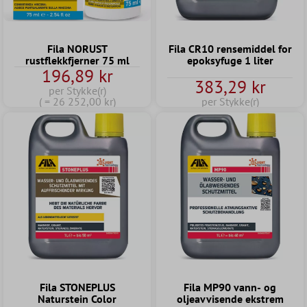
Fila NORUST
Fila CR10 rensemiddel for
rustflekkfjerner 75 ml
epoksyfuge 1 liter
196,89 kr
383,29 kr
per Stykke(r)
( = 26 252,00 kr)
per Stykke(r)
Fila STONEPLUS
Fila MP90 vann- og
Naturstein Color
oljeavvisende ekstrem