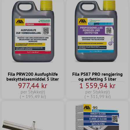
Fila PRW200 Ausfughilfe
Fila PS87 PRO rengjøring
beskyttelsesmiddel 5 liter
og avfetting 5 liter
977,44 kr
1 559,94 kr
per Stykke(r)
per Stykke(r)
( = 195,49 kr)
( = 311,99 kr)