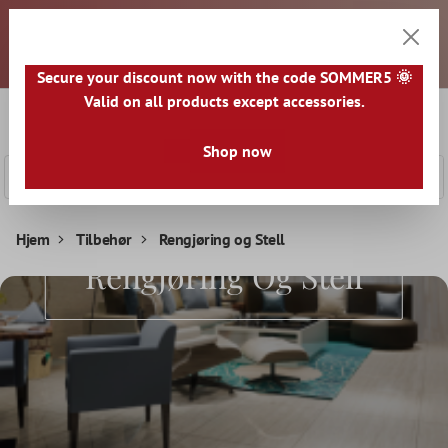
Kjære kunder, alle priser er eksklusive mva. og fraktkostnader.
 hovedinnhold
Det vil bli utstedt en faktura for hver sendte pakke. Eventuelle
skatter og avgifter må betales av deg ved mottak av varene.
Alle varer sendes fra TYSKLAND.
Secure your discount now with the code SOMMER5 🌞
Valid on all products except accessories.
0
Handle
Shop now
Hjem
Tilbehør
Rengjøring og Stell
Rengjøring Og Stell