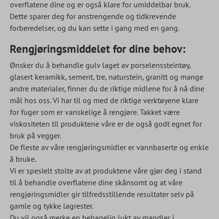
overflatene dine og er også klare for umiddelbar bruk.
Dette sparer deg for anstrengende og tidkrevende
forberedelser, og du kan sette i gang med en gang.
Rengjøringsmiddelet for dine behov:
Ønsker du å behandle gulv laget av porselenssteintøy,
glasert keramikk, sement, tre, naturstein, granitt og mange
andre materialer, finner du de riktige midlene for å nå dine
mål hos oss. Vi har til og med de riktige verktøyene klare
for fuger som er vanskelige å rengjøre. Takket være
viskositeten til produktene våre er de også godt egnet for
bruk på vegger.
De fleste av våre rengjøringsmidler er vannbaserte og enkle
å bruke.
Vi er spesielt stolte av at produktene våre gjør deg i stand
til å behandle overflatene dine skånsomt og at våre
rengjøringsmidler gir tilfredsstillende resultater selv på
gamle og tykke lagrester.
Du vil også merke en behagelig lukt av mandler i