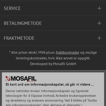
SERVICE
BETALINGMETODE
FRAKTMETODE
* Alle priser ekskl. MVA pluss
fraktkostnader
og mulige
leveringskostnader, hvis ikke annet er oppgitt.
Developed by Mosafil GmbH
Et kort ord om informasjonskapsler, så går vi videre ...
Denne nettsiden bruker informasjonskapsler og lignende
teknologier for å tilpasse innhold, forbedre brukeropplevelsen
og skreddersy og evaluere annonsering. Ved å klikke på "Godta
alle informasjonskapsler" eller aktivere et alternativ i