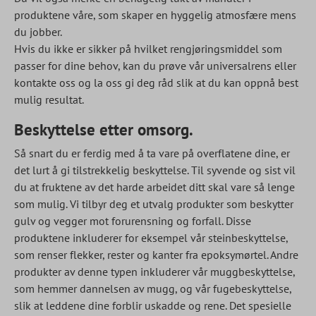
produktene våre, som skaper en hyggelig atmosfære mens
du jobber.
Hvis du ikke er sikker på hvilket rengjøringsmiddel som
passer for dine behov, kan du prøve vår universalrens eller
kontakte oss og la oss gi deg råd slik at du kan oppnå best
mulig resultat.
Beskyttelse etter omsorg.
Så snart du er ferdig med å ta vare på overflatene dine, er
det lurt å gi tilstrekkelig beskyttelse. Til syvende og sist vil
du at fruktene av det harde arbeidet ditt skal vare så lenge
som mulig. Vi tilbyr deg et utvalg produkter som beskytter
gulv og vegger mot forurensning og forfall. Disse
produktene inkluderer for eksempel vår steinbeskyttelse,
som renser flekker, rester og kanter fra epoksymørtel. Andre
produkter av denne typen inkluderer vår muggbeskyttelse,
som hemmer dannelsen av mugg, og vår fugebeskyttelse,
slik at leddene dine forblir uskadde og rene. Det spesielle