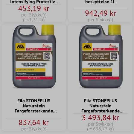
Intensifying Protective
beskyttelse 1L
453,19 kr
Agent 375 ml
942,49 kr
per Stykke(r)
( = 1,21 kr)
per Stykke(r)
Fila STONEPLUS
Fila STONEPLUS
Naturstein
Naturstein
Fargeforsterkende
Fargeforsterkende
3 493,84 kr
beskyttelsesmiddel 1 L
beskyttelsesmiddel 5 L
837,64 kr
per Stykke(r)
per Stykke(r)
( = 698,77 kr)