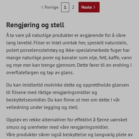
Forrige
1
2
Neste
Rengjøring og stell
Å ta vare på naturlige produkter er avgjørende for å sikre
lang levetid. Fliser er intet unntak her, spesielt naturstein,
polert porselenssteintøy og ikke-spesialmerkede fuger har
mange naturlige porer og kanaler som olje, fett, kaffe, vann
og mye mer kan trenge gjennom. Dette fører til en endring i
overflatefargen og tap av glans.
Du kan imidlertid motvirke dette og opprettholde glansen
til flisene med riktige rengjøringsmidler og
beskyttelsesmidler. Du kan finne ut mer om dette i vår
veiledning under legging og stell.
Opplev en rekke alternativer for effektivt å fjerne uønsket
smuss og urenheter med våre rengjøringsmidler.
Våre produkter sikrer også beskyttelse og langvarig pleie av