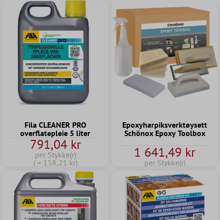
Fila CLEANER PRO
Epoxyharpiksverktøysett
overflatepleie 5 liter
Schönox Epoxy Toolbox
791,04 kr
1 641,49 kr
per Stykke(r)
( = 158,21 kr)
per Stykke(r)