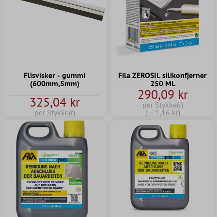
Flisvisker - gummi
Fila ZEROSIL silikonfjerner
(600mm,5mm)
250 ML
290,09 kr
325,04 kr
per Stykke(r)
per Stykke(r)
( = 1,16 kr)