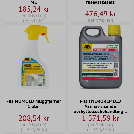
ML
flisevaskesett
185,24 kr
476,49 kr
per Stykke(r)
( = 2,47 kr)
per Stykke(r)
Fila NOMOLD muggfjerner
Fila HYDROREP ECO
1 liter
Vannavvisende
beskyttelsesbehandling 5
208,54 kr
1 571,59 kr
liter
per Stykke(r)
per Stykke(r)
( = 417,08 kr)
( = 314,32 kr)