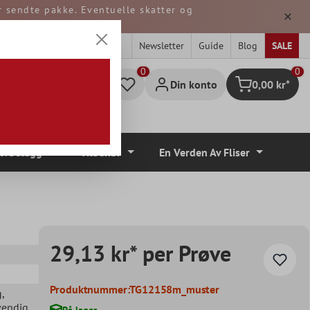
er sendte pakke. Eventuelle skatter og
 TYSKLAND.
Newsletter
Guide
Blog
SALE
0
Din konto
0,00 kr*
Handlekurv
lvbelegg
Tilbehør
En Verden Av Fliser
29,13 kr* per Prøve
Produktnummer:
TG12158m_muster
g
,
vendig
På lager