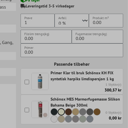
Leveringstid 3-5 virkedager
lass
Prøve
Avfall
Produkt
m²
Flislim trengs(kg)
Fugemasse trengs(kg)
, Gang
,
Primer
Passende tilbehør
Primer Klar til bruk Schönox KH FIX
syntetisk harpiks limdispersjon 1 kg
1 Stykke(r)
300,57 kr
Schönox MES Marmorfugemasse Silikon
Bahama Beige 300ml
0 Stykke(r)
0,00 kr