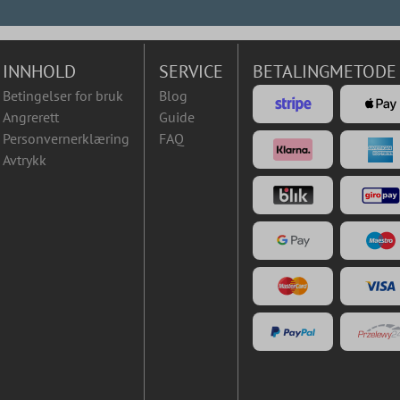
INNHOLD
SERVICE
BETALINGMETODE
Betingelser for bruk
Blog
Angrerett
Guide
Personvernerklæring
FAQ
Avtrykk