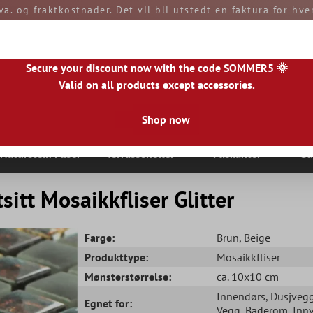
va. og fraktkostnader. Det vil bli utstedt en faktura for hv
etales av deg ved mottak av varene. Alle varer sendes fra
Secure your discount now with the code SOMMER5 🌞
Valid on all products except accessories.
Shop now
|
IE
|
ES
|
PL
|
PT
|
FI
|
GR
|
RO
|
NO
|
HU
|
BG
|
HR
|
LU
Naturstein Fliser
Terrasseheller
Fliskanter
Gu
sitt Mosaikkfliser Glitter
Farge:
Brun
, Beige
Produkttype:
Mosaikkfliser
Mønsterstørrelse:
ca. 10x10 cm
Innendørs
, Dusjveg
Egnet for:
Vegg
, Baderom
, Inn