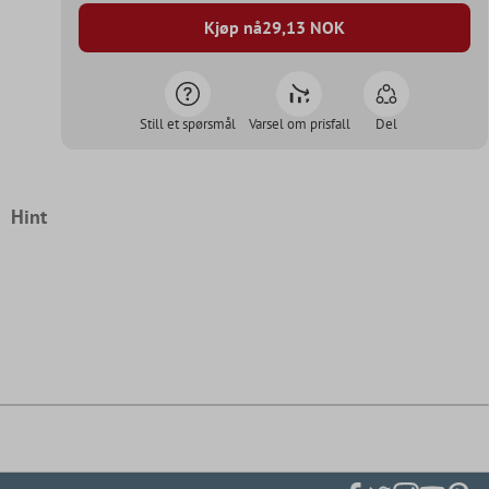
Kjøp nå
29,13
NOK
Still et spørsmål
Varsel om prisfall
Del
Hint