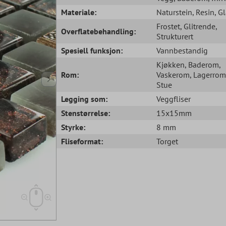
Materiale:
Naturstein
, Resin
, G
Frostet
, Glitrende
,
Overflatebehandling:
Strukturert
Spesiell funksjon:
Vannbestandig
Kjøkken
, Baderom
,
Rom:
Vaskerom
, Lagerrom
Stue
Legging som:
Veggfliser
Stenstørrelse:
15x15mm
Styrke:
8 mm
Fliseformat:
Torget