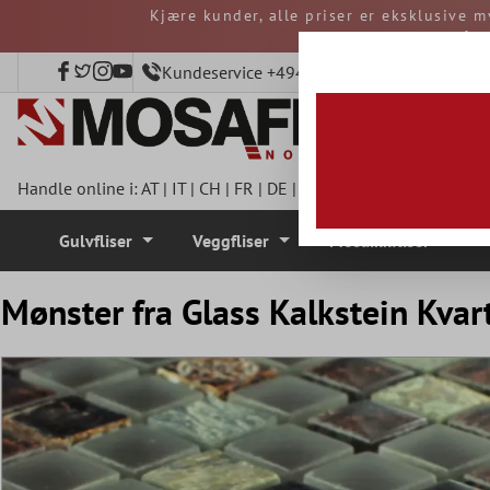
Kjære kunder, alle priser er eksklusive m
 hovedinnhold
avgifter må b
Kundeservice +4940 797508920
Handle online i:
AT
|
IT
|
CH
|
FR
|
DE
|
UK
|
CZ
|
SE
|
DK
|
BE
|
NL
Gulvfliser
Veggfliser
Mosaikkfliser
Mønster fra Glass Kalkstein Kvart