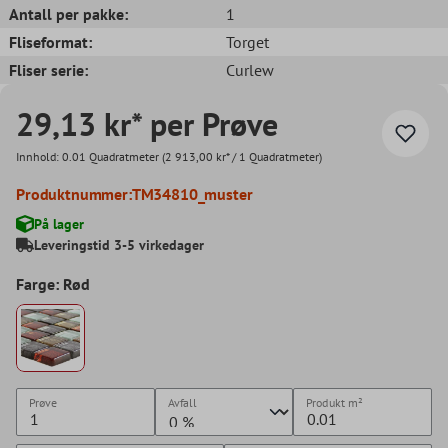
Antall per pakke:
1
Fliseformat:
Torget
Fliser serie:
Curlew
29,13 kr* per Prøve
Innhold:
0.01 Quadratmeter
(2 913,00 kr* / 1 Quadratmeter)
Produktnummer:
TM34810_muster
På lager
Leveringstid 3-5 virkedager
Farge: Rød
Prøve
Avfall
Produkt
m²