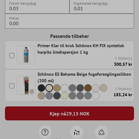
Flislim trengs(kg)
Fugemasse trengs(kg)
Primer
Passende tilbehør
Primer Klar til bruk Schönox KH FIX syntetisk
harpiks limdispersjon 1 kg
1 Stykke(r)
300,57 kr
Schönox ES Bahama Beige fugeforseglingssilikon
(300 ml)
1 Stykke(r)
185,24 kr
Kjøp nå
29,13
NOK