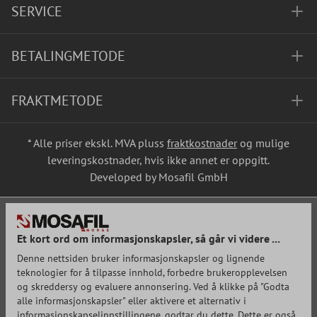
SERVICE
BETALINGMETODE
FRAKTMETODE
* Alle priser ekskl. MVA pluss
fraktkostnader
og mulige
leveringskostnader, hvis ikke annet er oppgitt.
Developed by Mosafil GmbH
Et kort ord om informasjonskapsler, så går vi videre ...
Denne nettsiden bruker informasjonskapsler og lignende
teknologier for å tilpasse innhold, forbedre brukeropplevelsen
og skreddersy og evaluere annonsering. Ved å klikke på "Godta
alle informasjonskapsler" eller aktivere et alternativ i
informasjonskapselinnstillingene, godtar du dette. Dette er også