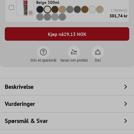
Beige 300ml
1 Stykke(r)
301,74 kr
Kjøp nå
29,13
NOK
Still et spørsmål
Varsel om prisfall
Del
Beskrivelse
Vurderinger
Spørsmål & Svar