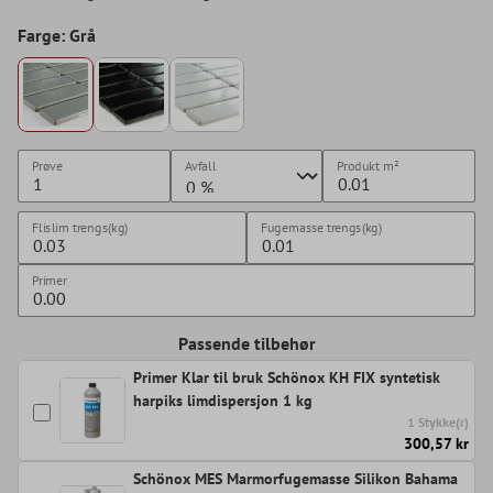
Farge: Grå
Prøve
Avfall
Produkt
m²
Flislim trengs(kg)
Fugemasse trengs(kg)
Primer
Passende tilbehør
Primer Klar til bruk Schönox KH FIX syntetisk
harpiks limdispersjon 1 kg
1 Stykke(r)
300,57 kr
Schönox MES Marmorfugemasse Silikon Bahama