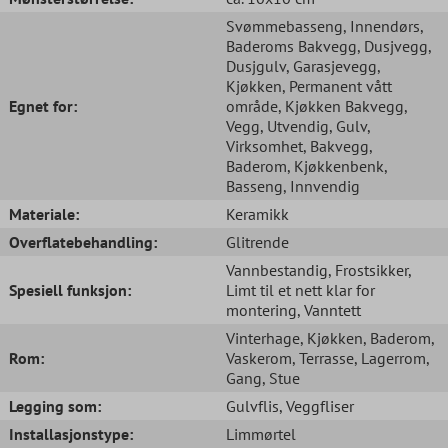
Svømmebasseng
, Innendørs
,
Baderoms Bakvegg
, Dusjvegg
,
Dusjgulv
, Garasjevegg
,
Kjøkken
, Permanent vått
Egnet for:
område
, Kjøkken Bakvegg
,
Vegg
, Utvendig
, Gulv
,
Virksomhet
, Bakvegg
,
Baderom
, Kjøkkenbenk
,
Basseng
, Innvendig
Materiale:
Keramikk
Overflatebehandling:
Glitrende
Vannbestandig
, Frostsikker
,
Spesiell funksjon:
Limt til et nett klar for
montering
, Vanntett
Vinterhage
, Kjøkken
, Baderom
,
Rom:
Vaskerom
, Terrasse
, Lagerrom
,
Gang
, Stue
Legging som:
Gulvflis
, Veggfliser
Installasjonstype:
Limmørtel