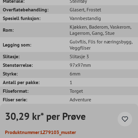
Materiale:
Steintøy
Overflatebehandling:
Glasert
, Frostet
Spesiell funksjon:
Vannbestandig
Kjøkken
, Baderom
, Vaskerom
,
Rom:
Lagerrom
, Gang
, Stue
Gulvflis
, Flis for næringsbygg
,
Legging som:
Veggfliser
Slitasje:
Slitasje 3
Stenstørrelse:
97x97mm
Styrke:
6mm
Antall per pakke:
1
Fliseformat:
Torget
Fliser serie:
Adventure
30,29 kr* per Prøve
Produktnummer:
LZ79103_muster