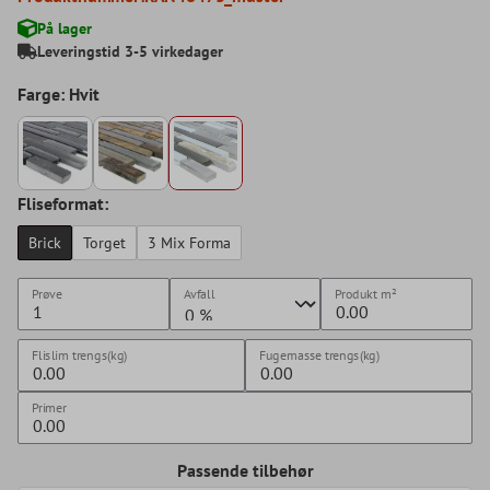
På lager
Leveringstid 3-5 virkedager
Farge: Hvit
Fliseformat:
Brick
Torget
3 Mix Forma
Prøve
Avfall
Produkt
m²
Flislim trengs(kg)
Fugemasse trengs(kg)
Primer
Passende tilbehør