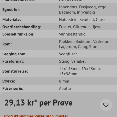
Innendørs
, Dusjvegg
, Vegg
,
Egnet for:
Baderom
, Innvendig
Materiale:
Naturstein
, Kvartsitt
, Glass
Overflatebehandling:
Frostet
, Glitrende
, Ujevn
Spesiell funksjon:
Vannbestandig
Kjøkken
, Baderom
, Vaskerom
,
Rom:
Lagerrom
, Gang
, Stue
Legging som:
Veggfliser
Fliseformat:
Stang
, Variabel
15x148mm
, 15x48mm
,
Stenstørrelse:
15x98mm
Styrke:
8 mm
Fliser serie:
Apollo
29,13 kr* per Prøve
Produktnummer:
RAN48473_muster