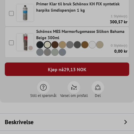
Primer Klar til bruk Schönox KH FIX syntetisk
harpiks limdispersjon 1 kg
1 Stykke(r)
300,57 kr
Schönox MES Marmorfugemasse Silikon Bahama
Beige 300ml
0 Stykke(r)
0,00 kr
Kjøp nå
29,13
NOK
Still et spørsmål
Varsel om prisfall
Del
Beskrivelse