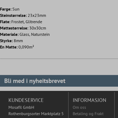
Farge:
Sun
Steinstørrelse:
23x23mm
Flate:
Frostet, Glitrende
Mattestørrelse:
30x30cm
Materiale:
Glass, Naturstein
Styrke:
8mm
En Matte:
0,090m²
Bli med i nyheitsbrevet
KUNDESERVICE
INFORMASJON
Mosafil GmbH
Om oss
Rothenburgsorter Marktplatz 5
Betaling og Frakt