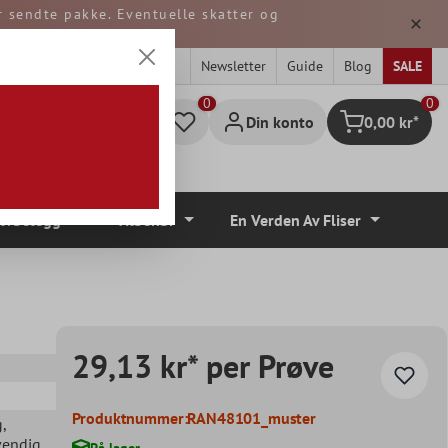
er sendte pakke. Eventuelle skatter og
 TYSKLAND.
Newsletter
Guide
Blog
SALE
0
Din konto
0,00 kr*
Handlekurv
lvbelegg
Tilbehør
En Verden Av Fliser
29,13 kr* per Prøve
Produktnummer:
RAN48101_muster
g
,
vendig
På lager