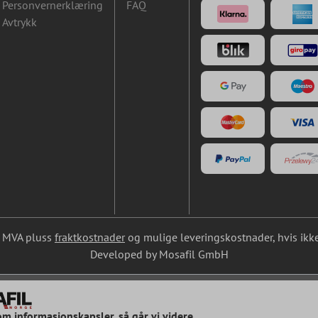
Personvernerklæring
FAQ
Avtrykk
l. MVA pluss
fraktkostnader
og mulige leveringskostnader, hvis ikke
Developed by Mosafil GmbH
om informasjonskapsler, så går vi videre ...