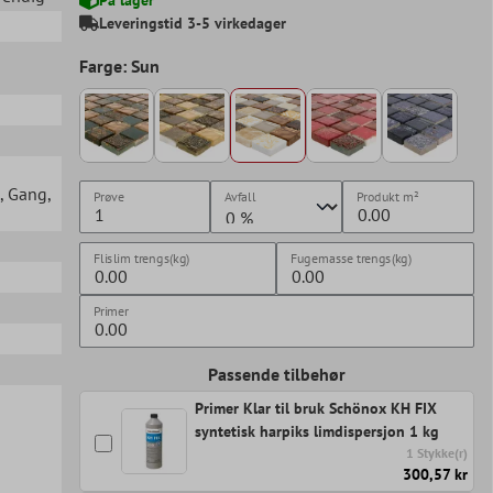
Leveringstid 3-5 virkedager
Farge: Sun
, Gang
,
Prøve
Avfall
Produkt
m²
Flislim trengs(kg)
Fugemasse trengs(kg)
Primer
Passende tilbehør
Primer Klar til bruk Schönox KH FIX
syntetisk harpiks limdispersjon 1 kg
1 Stykke(r)
300,57 kr