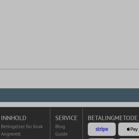
INNHOLD
SERVICE
BETALINGMETODE
Betingelser for bruk
Blog
Angrerett
Guide