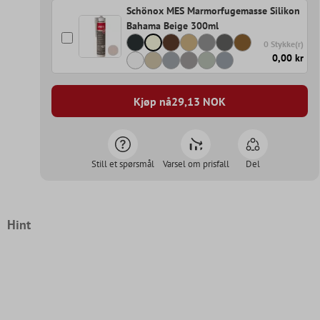
Schönox MES Marmorfugemasse Silikon
Bahama Beige 300ml
0 Stykke(r)
0,00 kr
Kjøp nå
29,13
NOK
Still et spørsmål
Varsel om prisfall
Del
Hint