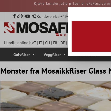
Kjære kunder, alle priser er eksklusive m
 hovedinnhold
avgifter må b
Kundeservice +4940 797508920
Handle online i:
AT
|
IT
|
CH
|
FR
|
DE
|
UK
|
CZ
|
SE
|
DK
|
BE
|
NL
Gulvfliser
Veggfliser
Mosaikkfliser
Mønster fra Mosaikkfliser Glass