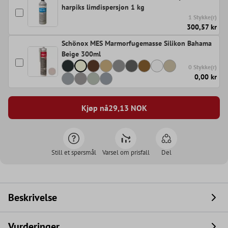
harpiks limdispersjon 1 kg
1 Stykke(r)
300,57 kr
Schönox MES Marmorfugemasse Silikon Bahama
Beige 300ml
0 Stykke(r)
0,00 kr
Kjøp nå
29,13
NOK
Still et spørsmål
Varsel om prisfall
Del
Beskrivelse
Vurderinger