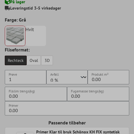
På lager
Leveringstid 3-5 virkedager
Farge: Grå
Hvit
Fliseformat:
Rechteck
Oval
3D
Prøve
Avfall
Produkt
m²
Flislim trengs(kg)
Fugemasse trengs(kg)
Primer
Passende tilbehør
Primer Klar til bruk Schönox KH FIX syntetisk