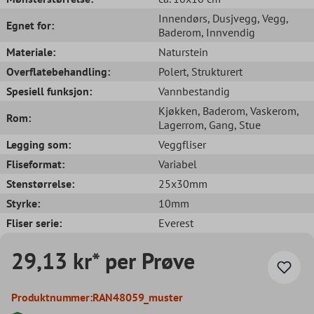
Innendørs
, Dusjvegg
, Vegg
,
Egnet for:
Baderom
, Innvendig
Materiale:
Naturstein
Overflatebehandling:
Polert
, Strukturert
Spesiell funksjon:
Vannbestandig
Kjøkken
, Baderom
, Vaskerom
,
Rom:
Lagerrom
, Gang
, Stue
Legging som:
Veggfliser
Fliseformat:
Variabel
Stenstørrelse:
25x30mm
Styrke:
10mm
Fliser serie:
Everest
29,13 kr* per Prøve
Produktnummer:
RAN48059_muster