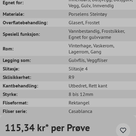
Egnet for:
Vegg
, Gulv
, Innvendig
Materiale:
Porselens Steintøy
Overflatebehandling:
Glasert
, Frostet
Vannbestandig
, Frostsikker
,
Spesiell funksjon:
Egnet for gulvvarme
Vinterhage
, Vaskerom
,
Rom:
Lagerrom
, Gang
Legging som:
Gulvflis
, Veggfliser
Slitasje:
Slitasje 4
Sklisikkerhet:
R9
Kantbehandling:
Utbedret
, Rett kant
Styrke:
8 bis 12mm
Fliseformat:
Rektangel
Fliser serie:
Casablanca
115,34 kr* per Prøve