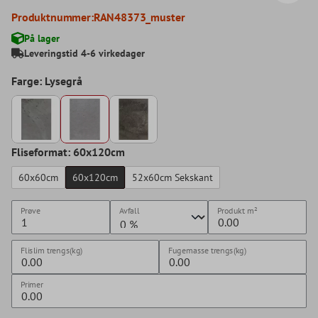
Produktnummer:
RAN48373_muster
På lager
Leveringstid 4-6 virkedager
Farge: Lysegrå
Fliseformat: 60x120cm
60x60cm
60x120cm
52x60cm Sekskant
Prøve
Avfall
Produkt
m²
Flislim trengs(kg)
Fugemasse trengs(kg)
Primer