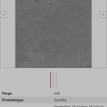
Farge:
Grå
Produkttype:
Gulvflis
Innendørs
, Dusjvegg
, Dusjgulv
,