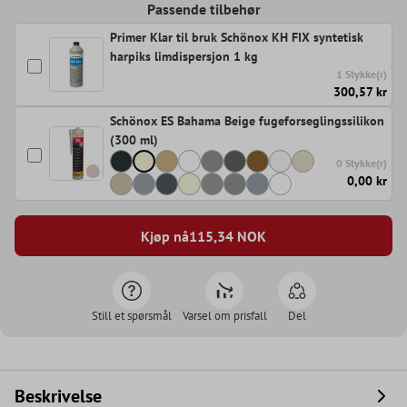
Passende tilbehør
Primer Klar til bruk Schönox KH FIX syntetisk
harpiks limdispersjon 1 kg
1 Stykke(r)
300,57 kr
Schönox ES Bahama Beige fugeforseglingssilikon
(300 ml)
0 Stykke(r)
0,00 kr
Kjøp nå
115,34
NOK
Still et spørsmål
Varsel om prisfall
Del
Beskrivelse