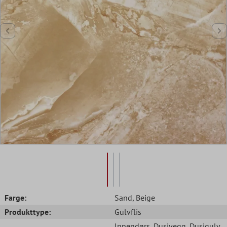
Farge:
Sand
, Beige
Produkttype:
Gulvflis
Innendørs
, Dusjvegg
, Dusjgulv
,