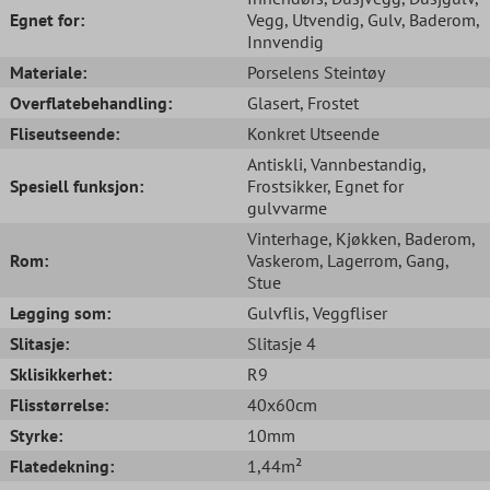
Egnet for:
Vegg
, Utvendig
, Gulv
, Baderom
,
Innvendig
Materiale:
Porselens Steintøy
Overflatebehandling:
Glasert
, Frostet
Fliseutseende:
Konkret Utseende
Antiskli
, Vannbestandig
,
Spesiell funksjon:
Frostsikker
, Egnet for
gulvvarme
Vinterhage
, Kjøkken
, Baderom
,
Rom:
Vaskerom
, Lagerrom
, Gang
,
Stue
Legging som:
Gulvflis
, Veggfliser
Slitasje:
Slitasje 4
Sklisikkerhet:
R9
Flisstørrelse:
40x60cm
Styrke:
10mm
Flatedekning:
1,44m²