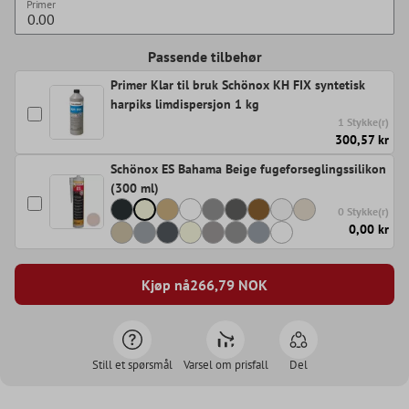
Primer
Passende tilbehør
Primer Klar til bruk Schönox KH FIX syntetisk
harpiks limdispersjon 1 kg
1 Stykke(r)
300,57 kr
Schönox ES Bahama Beige fugeforseglingssilikon
(300 ml)
0 Stykke(r)
0,00 kr
Kjøp nå
266,79
NOK
Still et spørsmål
Varsel om prisfall
Del