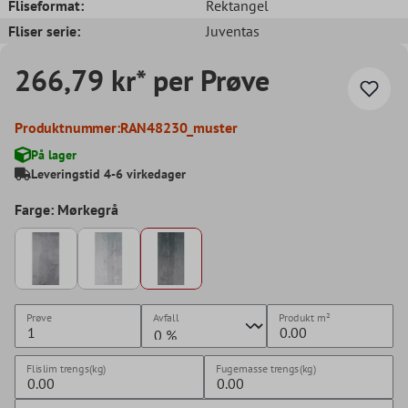
Fliseformat:
Rektangel
Fliser serie:
Juventas
266,79 kr* per Prøve
Produktnummer:
RAN48230_muster
På lager
Leveringstid 4-6 virkedager
Farge: Mørkegrå
Prøve
Avfall
Produkt
m²
Flislim trengs(kg)
Fugemasse trengs(kg)