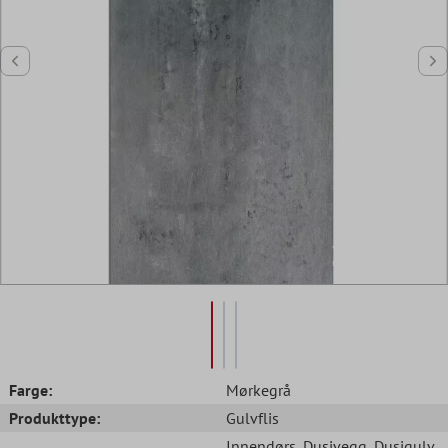
Farge:
Mørkegrå
Produkttype:
Gulvflis
Innendørs
, Dusjvegg
, Dusjgulv
,