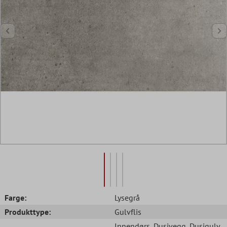
Farge:
Lysegrå
Produkttype:
Gulvflis
Innendørs
, Dusjvegg
, Dusjgulv
,