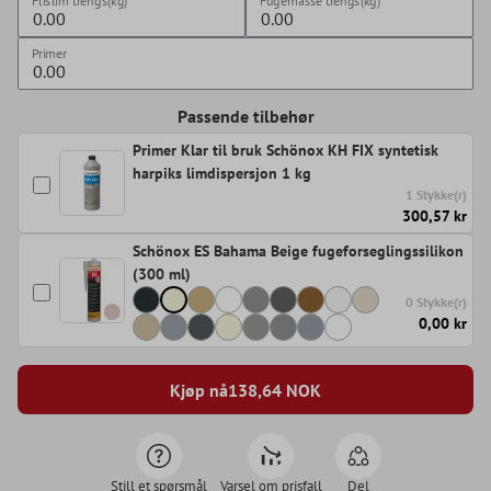
Flislim trengs(kg)
Fugemasse trengs(kg)
Primer
Passende tilbehør
Primer Klar til bruk Schönox KH FIX syntetisk
harpiks limdispersjon 1 kg
1 Stykke(r)
300,57 kr
Schönox ES Bahama Beige fugeforseglingssilikon
(300 ml)
0 Stykke(r)
0,00 kr
Kjøp nå
138,64
NOK
Still et spørsmål
Varsel om prisfall
Del