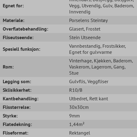
Egnet for:
Vegg
, Utvendig
, Gulv
, Baderom
,
Innvendig
Materiale:
Porselens Steintøy
Overflatebehandling:
Glasert
, Frostet
Fliseutseende:
Stein Utseende
Vannbestandig
, Frostsikker
,
Spesiell funksjon:
Egnet for gulvvarme
Vinterhage
, Kjøkken
, Baderom
,
Rom:
Vaskerom
, Lagerrom
, Gang
,
Stue
Legging som:
Gulvflis
, Veggfliser
Sklisikkerhet:
R10/B
Kantbehandling:
Utbedret
, Rett kant
Flisstørrelse:
30x30cm
Styrke:
9mm
Flatedekning:
1,44m²
Fliseformat:
Rektangel