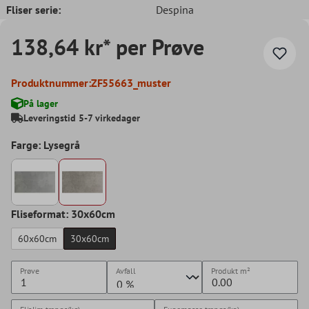
Fliser serie:
Despina
138,64 kr* per Prøve
Produktnummer:
ZF55663_muster
På lager
Leveringstid 5-7 virkedager
Farge: Lysegrå
Fliseformat: 30x60cm
60x60cm
30x60cm
Prøve
Avfall
Produkt
m²