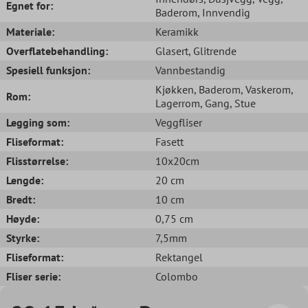
Egnet for:
Baderom
, Innvendig
Materiale:
Keramikk
Overflatebehandling:
Glasert
, Glitrende
Spesiell funksjon:
Vannbestandig
Kjøkken
, Baderom
, Vaskerom
,
Rom:
Lagerrom
, Gang
, Stue
Legging som:
Veggfliser
Fliseformat:
Fasett
Flisstørrelse:
10x20cm
Lengde:
20 cm
Bredt:
10 cm
Høyde:
0,75 cm
Styrke:
7,5mm
Fliseformat:
Rektangel
Fliser serie:
Colombo