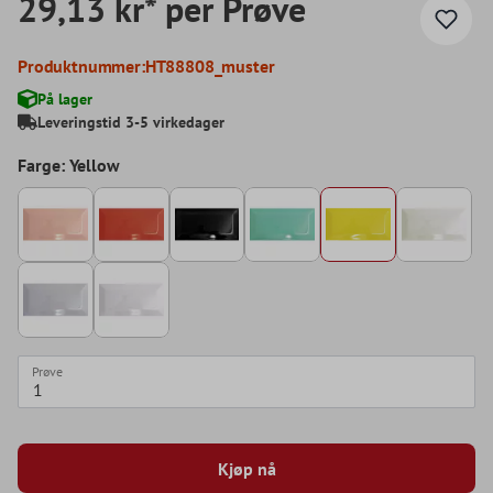
29,13 kr* per Prøve
Produktnummer:
HT88808_muster
På lager
Leveringstid 3-5 virkedager
Farge: Yellow
Prøve
Kjøp nå