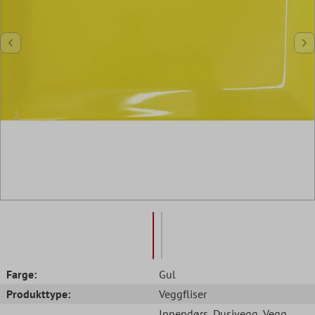
Farge:
Gul
Produkttype:
Veggfliser
Innendørs
, Dusjvegg
, Vegg
,