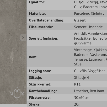
Egnet for:
Dusjgulv
, Vegg
, Utv
Gulv
, Baderom
, Inn
Materiale:
Porselens Steintøy
Overflatebehandling:
Glasert
Fliseutseende:
Sement Utseende
Antiskli
, Vannbesta
Spesiell funksjon:
Frostsikker
, Egnet fo
gulvvarme
Vinterhage
, Kjøkken
Baderom
, Vaskerom
,
Rom:
Terrasse
, Lagerrom
,
Stue
Legging som:
Gulvflis
, Veggfliser
Slitasje:
Slitasje 4
Sklisikkerhet:
R11
Kantbehandling:
Utbedret
, Rett kant
Flisstørrelse:
30x60cm
Styrke:
20mm