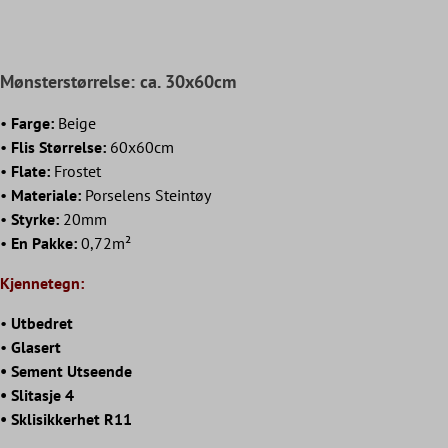
Mønsterstørrelse: ca. 30x60cm
•
Farge:
Beige
•
Flis Størrelse:
60x60cm
•
Flate:
Frostet
•
Materiale:
Porselens Steintøy
•
Styrke:
20mm
•
En Pakke:
0,72m²
Kjennetegn:
•
Utbedret
•
Glasert
• Sement Utseende
• Slitasje 4
• Sklisikkerhet R11