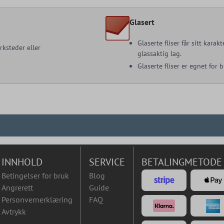
Glasert
Glaserte fliser får sitt kara
rksteder eller
glassaktig lag.
Glaserte fliser er egnet for
INNHOLD
SERVICE
BETALINGMETODE
Betingelser for bruk
Blog
Angrerett
Guide
Personvernerklæring
FAQ
Avtrykk