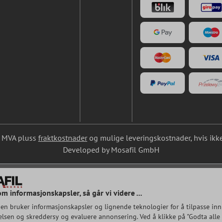
l. MVA pluss
fraktkostnader
og mulige leveringskostnader, hvis ikke
Developed by Mosafil GmbH
om informasjonskapsler, så går vi videre ...
en bruker informasjonskapsler og lignende teknologier for å tilpasse inn
lsen og skreddersy og evaluere annonsering. Ved å klikke på "Godta alle