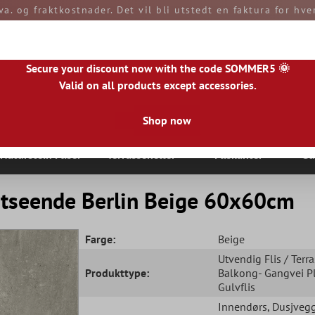
va. og fraktkostnader. Det vil bli utstedt en faktura for hv
etales av deg ved mottak av varene. Alle varer sendes fra
Secure your discount now with the code SOMMER5 🌞
Valid on all products except accessories.
Shop now
|
IE
|
ES
|
PL
|
PT
|
FI
|
GR
|
RO
|
NO
|
HU
|
BG
|
HR
|
LU
Naturstein Fliser
Terrasseheller
Fliskanter
Gu
Utseende Berlin Beige 60x60cm
Farge:
Beige
Utvendig Flis / Terra
Produkttype:
Balkong- Gangvei P
Gulvflis
Innendørs
, Dusjveg