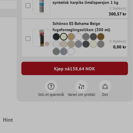
syntetisk harpiks limdispersjon 1 kg
1 Stykke(r)
300,57 kr
Schönox ES Bahama Beige
fugeforseglingssilikon (300 ml)
0 Stykke(r)
0,00 kr
Kjøp nå
138,64
NOK
Still et spørsmål
Varsel om prisfall
Del
Hint