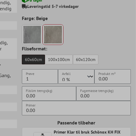
endig
,
Leveringstid 5-7 virkedager
vendig
Farge: Beige
ndig
,
r
Fliseformat:
60x60cm
100x100cm
60x120cm
,
Prøve
Avfall
Produkt
m²
 Gang
,
Flislim trengs(kg)
Fugemasse trengs(kg)
Primer
Passende tilbehør
Primer Klar til bruk Schönox KH FIX