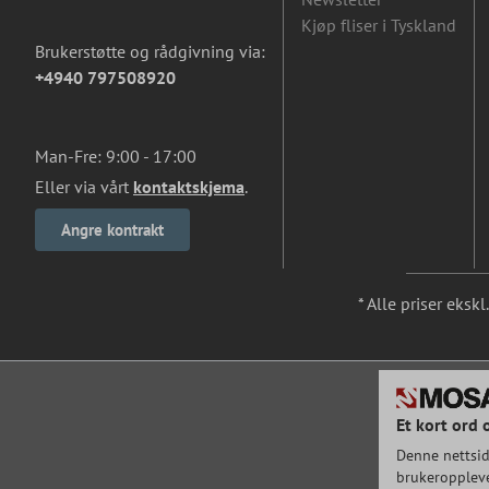
Kjøp fliser i Tyskland
Brukerstøtte og rådgivning via:
+4940 797508920
Man-Fre: 9:00 - 17:00
Eller via vårt
kontaktskjema
.
Angre kontrakt
* Alle priser eksk
Et kort ord 
Denne nettsid
brukeroppleve