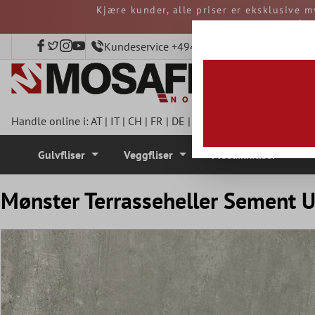
Kjære kunder, alle priser er eksklusive m
 hovedinnhold
avgifter må b
Kundeservice +4940 797508920
Handle online i:
AT
|
IT
|
CH
|
FR
|
DE
|
UK
|
CZ
|
SE
|
DK
|
BE
|
NL
Gulvfliser
Veggfliser
Mosaikkfliser
Mønster Terrasseheller Sement 