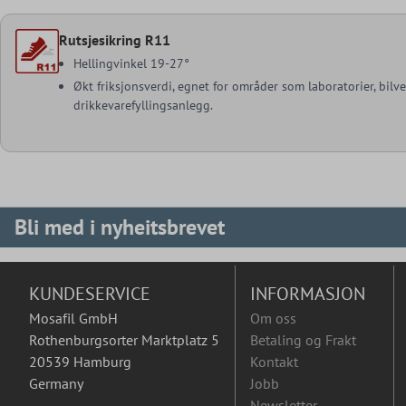
Rutsjesikring R11
Hellingvinkel 19-27°
Økt friksjonsverdi, egnet for områder som laboratorier, bilve
drikkevarefyllingsanlegg.
Bli med i nyheitsbrevet
KUNDESERVICE
INFORMASJON
Mosafil GmbH
Om oss
Rothenburgsorter Marktplatz 5
Betaling og Frakt
20539 Hamburg
Kontakt
Germany
Jobb
Newsletter