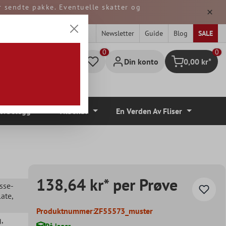
er sendte pakke. Eventuelle skatter og
 TYSKLAND.
Newsletter
Guide
Blog
SALE
0
Din konto
0,00 kr*
Handlekurv
lvbelegg
Tilbehør
En Verden Av Fliser
138,64 kr* per Prøve
sse-
late
,
Produktnummer:
ZF55573_muster
g
,
På lager