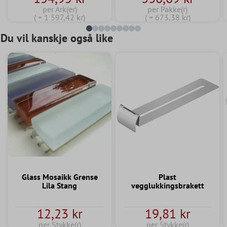
per Ark(er)
per Pakke(r)
( = 1 597,42 kr)
( = 673,38 kr)
Du vil kanskje også like
Glass Mosaikk Grense
Plast
Lila Stang
vegglukkingsbrakett
12,23 kr
19,81 kr
per Stykke(r)
per Stykke(r)