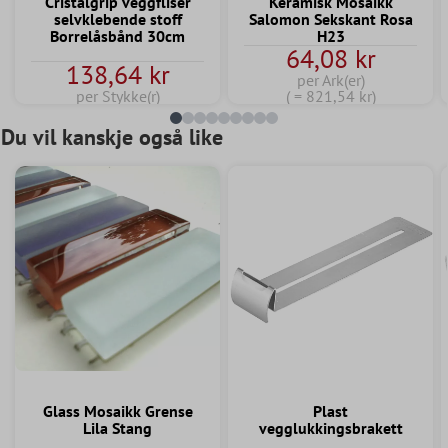
Cristalgrip veggfliser
Keramisk Mosaikk
selvklebende stoff
Salomon Sekskant Rosa
Borrelåsbånd 30cm
H23
64,08 kr
138,64 kr
per Ark(er)
per Stykke(r)
( = 821,54 kr)
Du vil kanskje også like
Glass Mosaikk Grense
Plast
Lila Stang
vegglukkingsbrakett