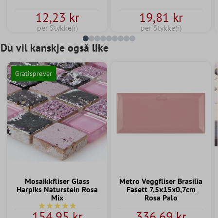
12,23 kr
19,81 kr
per Stykke(r)
per Stykke(r)
Du vil kanskje også like
Gratisprøver
Mosaikkfliser Glass
Metro Veggfliser Brasilia
Harpiks Naturstein Rosa
Fasett 7,5x15x0,7cm
Mix
Rosa Palo
Gjennomsnittlig vurdering av 4.7 av 5 stjerner
154,95 kr
336,69 kr