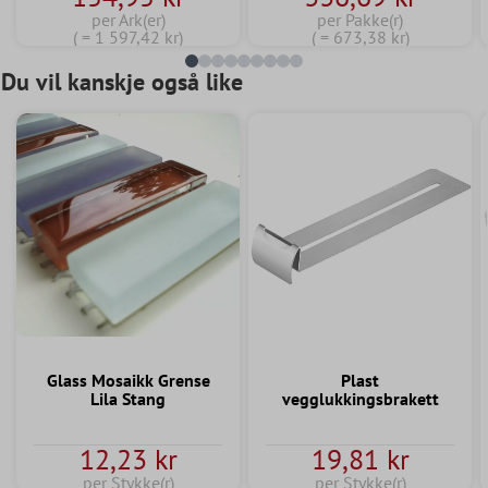
per Ark(er)
per Pakke(r)
( = 1 597,42 kr)
( = 673,38 kr)
Du vil kanskje også like
Glass Mosaikk Grense
Plast
Lila Stang
vegglukkingsbrakett
12,23 kr
19,81 kr
per Stykke(r)
per Stykke(r)