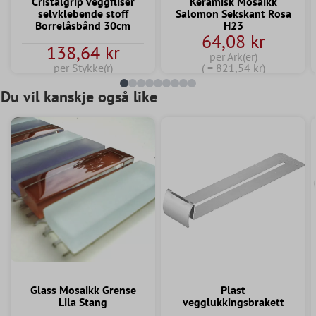
Cristalgrip veggfliser
Keramisk Mosaikk
selvklebende stoff
Salomon Sekskant Rosa
Borrelåsbånd 30cm
H23
64,08 kr
138,64 kr
per Ark(er)
per Stykke(r)
( = 821,54 kr)
Du vil kanskje også like
Glass Mosaikk Grense
Plast
Lila Stang
vegglukkingsbrakett