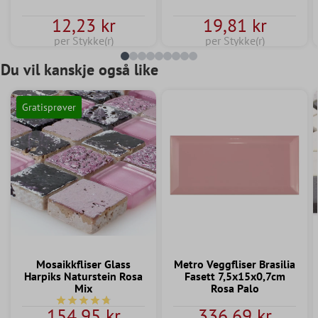
12,23 kr
19,81 kr
per Stykke(r)
per Stykke(r)
Du vil kanskje også like
Gratisprøver
Mosaikkfliser Glass
Metro Veggfliser Brasilia
Harpiks Naturstein Rosa
Fasett 7,5x15x0,7cm
Mix
Rosa Palo
Gjennomsnittlig vurdering av 4.7 av 5 stjerner
154,95 kr
336,69 kr