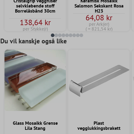
Cristalgrip veggfliser
Keramisk Mosaikk
selvklebende stoff
Salomon Sekskant Rosa
Borrelåsbånd 30cm
H23
64,08 kr
138,64 kr
per Ark(er)
per Stykke(r)
( = 821,54 kr)
Du vil kanskje også like
Glass Mosaikk Grense
Plast
Lila Stang
vegglukkingsbrakett