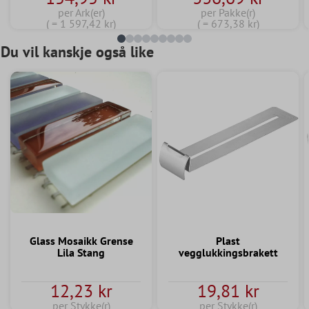
per Ark(er)
per Pakke(r)
( = 1 597,42 kr)
( = 673,38 kr)
Du vil kanskje også like
Glass Mosaikk Grense
Plast
Lila Stang
vegglukkingsbrakett
12,23 kr
19,81 kr
per Stykke(r)
per Stykke(r)